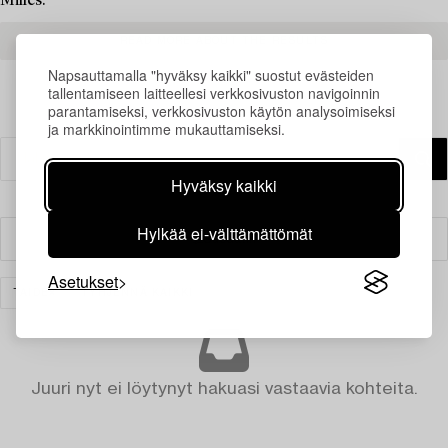
Milles.
READ MORE ABOUT THE RESULTS
Napsauttamalla "hyväksy kaikki" suostut evästeiden
tallentamiseen laitteellesi verkkosivuston navigoinnin
parantamiseksi, verkkosivuston käytön analysoimiseksi
ja markkinointimme mukauttamiseksi.
Hyväksy kaikki
Hylkää ei-välttämättömät
Suodatin
Asetukset
TAIDE
TYHJENNÄ KAIKKI
Juuri nyt ei löytynyt hakuasi vastaavia kohteita.