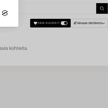
Alhaisin lähtöhinta
VAIN SUOSIKIT
avia kohteita.