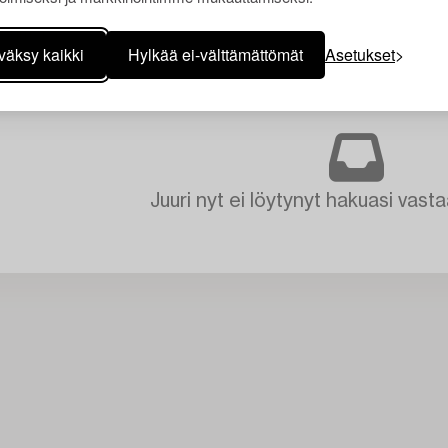
väksy kaikki
Hylkää ei-välttämättömät
Asetukset
Juuri nyt ei löytynyt hakuasi vasta