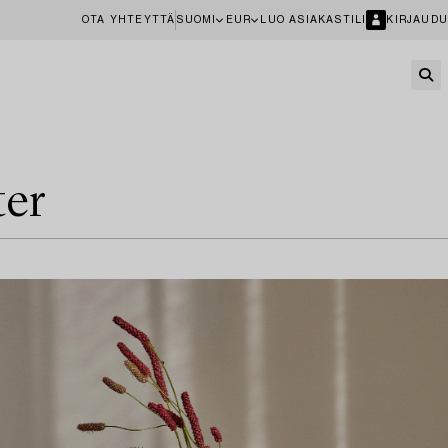
OTA YHTEYTTÄ
SUOMI
EUR
LUO ASIAKASTILI
KIRJAUDU
ter