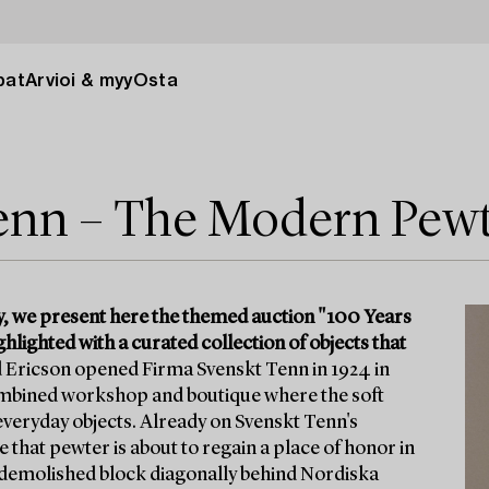
pat
Arvioi & myy
Osta
Tenn – The Modern Pew
y, we present here the themed auction "100 Years
lighted with a curated collection of objects that
 Ericson opened Firma Svenskt Tenn in 1924 in
 combined workshop and boutique where the soft
veryday objects. Already on Svenskt Tenn's
 that pewter is about to regain a place of honor in
w-demolished block diagonally behind Nordiska