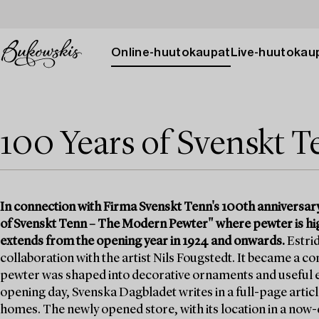
Online-huutokaupat
Live-huutokau
100 Years of Svenskt 
In connection with Firma Svenskt Tenn's 100th anniversar
of Svenskt Tenn – The Modern Pewter" where pewter is high
extends from the opening year in 1924 and onwards.
Estrid
collaboration with the artist Nils Fougstedt. It became a
pewter was shaped into decorative ornaments and useful e
opening day, Svenska Dagbladet writes in a full-page article
homes. The newly opened store, with its location in a no