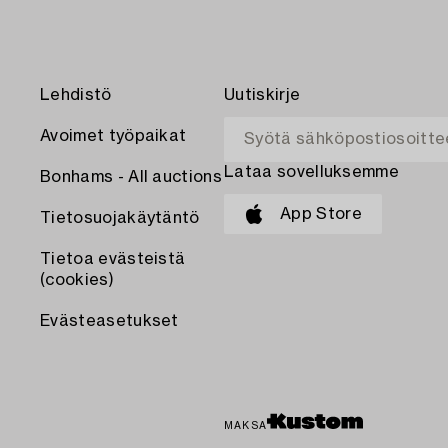
Lehdistö
Uutiskirje
Avoimet työpaikat
Lataa sovelluksemme
Bonhams - All auctions
App Store
Tietosuojakäytäntö
Tietoa evästeistä
(cookies)
Evästeasetukset
MAKSA