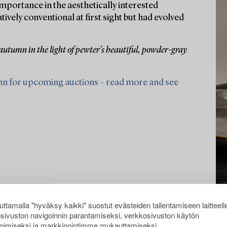
portance in the aesthetically interested
ely conventional at first sight but had evolved
 autumn in the light of pewter's beautiful, powder-gray
nn for upcoming auctions – read more and see
ttamalla "hyväksy kaikki" suostut evästeiden tallentamiseen laitteell
sivuston navigoinnin parantamiseksi, verkkosivuston käytön
oimiseksi ja markkinointimme mukauttamiseksi.