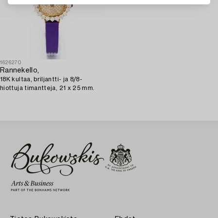
1626270
Rannekello,
18K kultaa, briljantti- ja 8/8-
hiottuja timantteja, 21 x 25 mm.