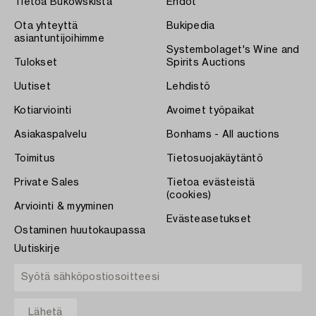
Tietoa Bukowskista
Ehdot
Ota yhteyttä
Bukipedia
asiantuntijoihimme
Systembolaget's Wine and
Tulokset
Spirits Auctions
Uutiset
Lehdistö
Kotiarviointi
Avoimet työpaikat
Asiakaspalvelu
Bonhams - All auctions
Toimitus
Tietosuojakäytäntö
Private Sales
Tietoa evästeistä
(cookies)
Arviointi & myyminen
Evästeasetukset
Ostaminen huutokaupassa
Uutiskirje