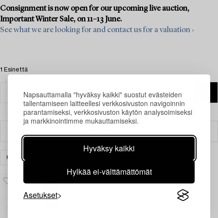
Consignment is now open for our upcoming live auction,
Important Winter Sale, on 11–13 June.
See what we are looking for and contact us for a valuation ›
1 Esinettä
Napsauttamalla "hyväksy kaikki" suostut evästeiden
tallentamiseen laitteellesi verkkosivuston navigoinnin
parantamiseksi, verkkosivuston käytön analysoimiseksi
ja markkinointimme mukauttamiseksi.
Suodatin
Hyväksy kaikki
KELLOT
RANNEKELLOT
TYHJENNÄ KAIKKI
Hylkää ei-välttämättömät
Asetukset