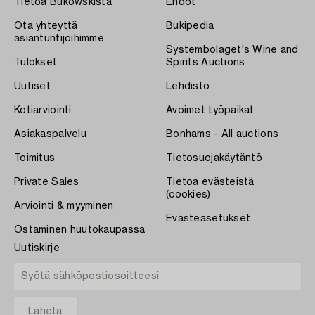
Tietoa Bukowskista
Ehdot
Ota yhteyttä
Bukipedia
asiantuntijoihimme
Systembolaget's Wine and
Tulokset
Spirits Auctions
Uutiset
Lehdistö
Kotiarviointi
Avoimet työpaikat
Asiakaspalvelu
Bonhams - All auctions
Toimitus
Tietosuojakäytäntö
Private Sales
Tietoa evästeistä
(cookies)
Arviointi & myyminen
Evästeasetukset
Ostaminen huutokaupassa
Uutiskirje