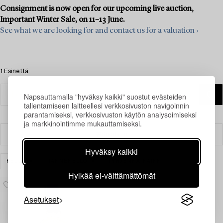
Consignment is now open for our upcoming live auction,
Important Winter Sale, on 11–13 June.
See what we are looking for and contact us for a valuation ›
1 Esinettä
Napsauttamalla "hyväksy kaikki" suostut evästeiden
tallentamiseen laitteellesi verkkosivuston navigoinnin
parantamiseksi, verkkosivuston käytön analysoimiseksi
ja markkinointimme mukauttamiseksi.
Suodatin
Hyväksy kaikki
KELLOT
RANNEKELLOT
TYHJENNÄ KAIKKI
Hylkää ei-välttämättömät
Asetukset