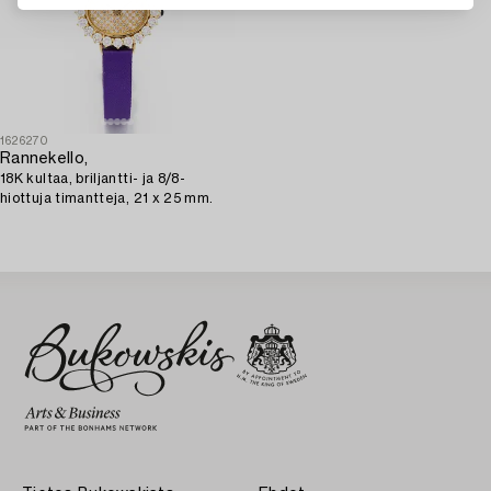
1626270
Rannekello,
18K kultaa, briljantti- ja 8/8-
hiottuja timantteja, 21 x 25 mm.