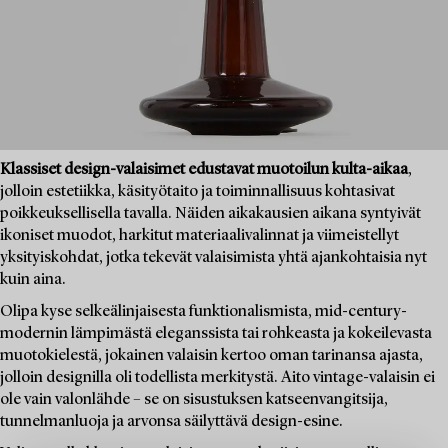
Klassiset design-valaisimet edustavat muotoilun kulta-aikaa
,
jolloin estetiikka, käsityötaito ja toiminnallisuus kohtasivat
poikkeuksellisella tavalla. Näiden aikakausien aikana syntyivät
ikoniset muodot, harkitut materiaalivalinnat ja viimeistellyt
yksityiskohdat, jotka tekevät valaisimista yhtä ajankohtaisia nyt
kuin aina.
Olipa kyse selkeälinjaisesta funktionalismista, mid-century-
modernin lämpimästä eleganssista tai rohkeasta ja kokeilevasta
muotokielestä, jokainen valaisin kertoo oman tarinansa ajasta,
jolloin designilla oli todellista merkitystä. Aito vintage-valaisin ei
ole vain valonlähde – se on sisustuksen katseenvangitsija,
tunnelmanluoja ja arvonsa säilyttävä design-esine.