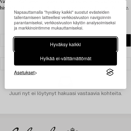
Valitsemalla klassisen valaisimen tuot kotiisi persoonallisuutta,
historiaa ja kestävää tyyliä, joka ei seuraa trendejä vaan ylittää ne.
Napsauttamalla "hyväksy kaikki" suostut evästeiden
tallentamiseen laitteellesi verkkosivuston navigoinnin
parantamiseksi, verkkosivuston käytön analysoimiseksi
ja markkinointimme mukauttamiseksi.
Hyväksy kaikki
Hylkää ei-välttämättömät
Suodatin
Asetukset
Juuri nyt ei löytynyt hakuasi vastaavia kohteita.