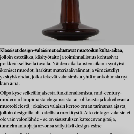
Klassiset design-valaisimet edustavat muotoilun kulta-aikaa
,
jolloin estetiikka, käsityötaito ja toiminnallisuus kohtasivat
poikkeuksellisella tavalla. Näiden aikakausien aikana syntyivät
ikoniset muodot, harkitut materiaalivalinnat ja viimeistellyt
yksityiskohdat, jotka tekevät valaisimista yhtä ajankohtaisia nyt
kuin aina.
Olipa kyse selkeälinjaisesta funktionalismista, mid-century-
modernin lämpimästä eleganssista tai rohkeasta ja kokeilevasta
muotokielestä, jokainen valaisin kertoo oman tarinansa ajasta,
jolloin designilla oli todellista merkitystä. Aito vintage-valaisin ei
ole vain valonlähde – se on sisustuksen katseenvangitsija,
tunnelmanluoja ja arvonsa säilyttävä design-esine.