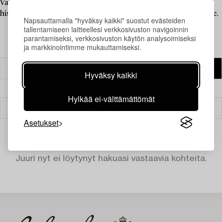
Valitsemalla klassisen valaisimen tuot kotiisi persoonallisuutta,
historiaa ja kestävää tyyliä, joka ei seuraa trendejä vaan ylittää ne.
Napsauttamalla "hyväksy kaikki" suostut evästeiden
tallentamiseen laitteellesi verkkosivuston navigoinnin
parantamiseksi, verkkosivuston käytön analysoimiseksi
ja markkinointimme mukauttamiseksi.
Hyväksy kaikki
Hylkää ei-välttämättömät
Suodatin
Asetukset
Juuri nyt ei löytynyt hakuasi vastaavia kohteita.