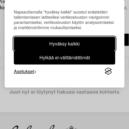
Valitsemalla klassisen valaisimen tuot kotiisi persoonallisuutta,
historiaa ja kestävää tyyliä, joka ei seuraa trendejä vaan ylittää ne.
Napsauttamalla "hyväksy kaikki" suostut evästeiden
tallentamiseen laitteellesi verkkosivuston navigoinnin
parantamiseksi, verkkosivuston käytön analysoimiseksi
ja markkinointimme mukauttamiseksi.
Hyväksy kaikki
Hylkää ei-välttämättömät
Suodatin
Asetukset
Juuri nyt ei löytynyt hakuasi vastaavia kohteita.