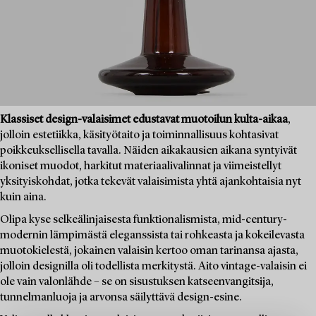
Klassiset design-valaisimet edustavat muotoilun kulta-aikaa
,
jolloin estetiikka, käsityötaito ja toiminnallisuus kohtasivat
poikkeuksellisella tavalla. Näiden aikakausien aikana syntyivät
ikoniset muodot, harkitut materiaalivalinnat ja viimeistellyt
yksityiskohdat, jotka tekevät valaisimista yhtä ajankohtaisia nyt
kuin aina.
Olipa kyse selkeälinjaisesta funktionalismista, mid-century-
modernin lämpimästä eleganssista tai rohkeasta ja kokeilevasta
muotokielestä, jokainen valaisin kertoo oman tarinansa ajasta,
jolloin designilla oli todellista merkitystä. Aito vintage-valaisin ei
ole vain valonlähde – se on sisustuksen katseenvangitsija,
tunnelmanluoja ja arvonsa säilyttävä design-esine.