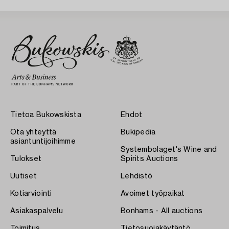
Tietoa Bukowskista
Ehdot
Ota yhteyttä
Bukipedia
asiantuntijoihimme
Systembolaget's Wine and
Tulokset
Spirits Auctions
Uutiset
Lehdistö
Kotiarviointi
Avoimet työpaikat
Asiakaspalvelu
Bonhams - All auctions
Toimitus
Tietosuojakäytäntö