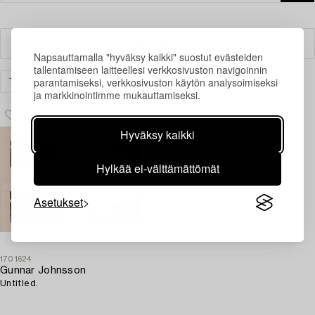
Suodatin
Napsauttamalla "hyväksy kaikki" suostut evästeiden
tallentamiseen laitteellesi verkkosivuston navigoinnin
parantamiseksi, verkkosivuston käytön analysoimiseksi
TAIDE
GRAFIIKKA
TYHJENNÄ KAIKKI
ja markkinointimme mukauttamiseksi.
Hyväksy kaikki
Hylkää ei-välttämättömät
Asetukset
1701624
Gunnar Johnsson
Untitled.