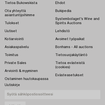
Tietoa Bukowskista
Ehdot
Ota yhteyttä
Bukipedia
asiantuntijoihimme
Systembolaget's Wine and
Tulokset
Spirits Auctions
Uutiset
Lehdistö
Kotiarviointi
Avoimet työpaikat
Asiakaspalvelu
Bonhams - All auctions
Toimitus
Tietosuojakäytäntö
Private Sales
Tietoa evästeistä
(cookies)
Arviointi & myyminen
Evästeasetukset
Ostaminen huutokaupassa
Uutiskirje