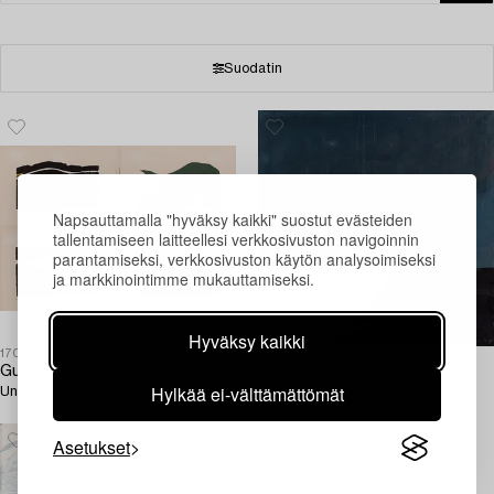
Suodatin
Napsauttamalla "hyväksy kaikki" suostut evästeiden
tallentamiseen laitteellesi verkkosivuston navigoinnin
parantamiseksi, verkkosivuston käytön analysoimiseksi
ja markkinointimme mukauttamiseksi.
Hyväksy kaikki
1701624
1701560
Gunnar Johnsson
Gunnar Johnsson
Hylkää ei-välttämättömät
Untitled.
'Störd idyll'.
Asetukset