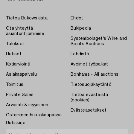
Tietoa Bukowskista
Ehdot
Ota yhteyttä
Bukipedia
asiantuntijoihimme
Systembolaget's Wine and
Tulokset
Spirits Auctions
Uutiset
Lehdistö
Kotiarviointi
Avoimet työpaikat
Asiakaspalvelu
Bonhams - All auctions
Toimitus
Tietosuojakäytäntö
Private Sales
Tietoa evästeistä
(cookies)
Arviointi & myyminen
Evästeasetukset
Ostaminen huutokaupassa
Uutiskirje