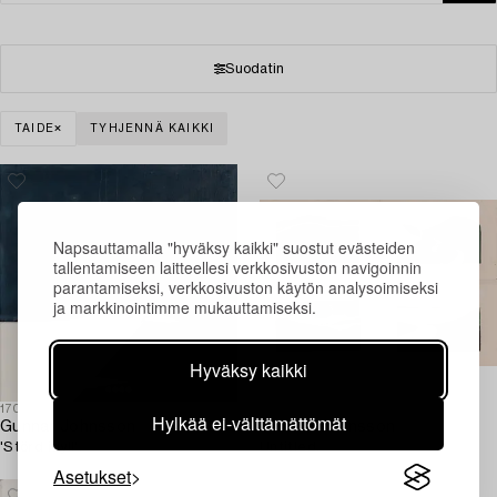
Suodatin
TAIDE
TYHJENNÄ KAIKKI
Napsauttamalla "hyväksy kaikki" suostut evästeiden
tallentamiseen laitteellesi verkkosivuston navigoinnin
parantamiseksi, verkkosivuston käytön analysoimiseksi
ja markkinointimme mukauttamiseksi.
Hyväksy kaikki
1701560
1701624
Hylkää ei-välttämättömät
Gunnar Johnsson
Gunnar Johnsson
'Störd idyll'.
Untitled.
Asetukset