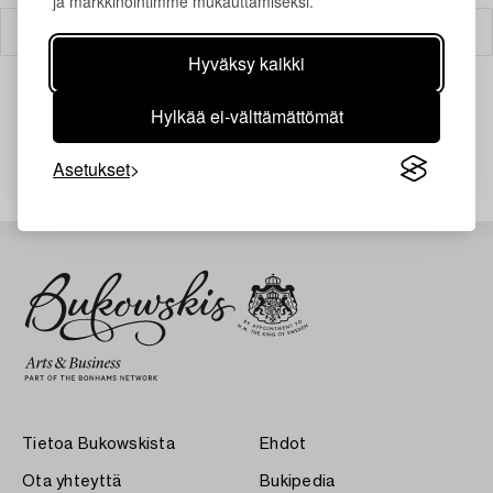
ja markkinointimme mukauttamiseksi.
Suodatin
Hyväksy kaikki
Hylkää ei-välttämättömät
Juuri nyt ei löytynyt hakuasi vastaavia kohteita.
Asetukset
Tietoa Bukowskista
Ehdot
Ota yhteyttä
Bukipedia