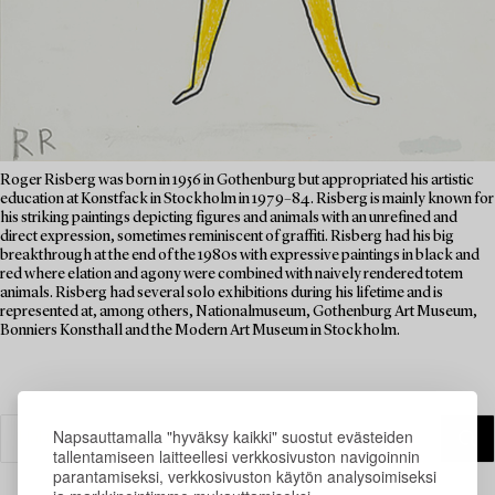
Roger Risberg was born in 1956 in Gothenburg but appropriated his artistic
education at Konstfack in Stockholm in 1979–84. Risberg is mainly known for
his striking paintings depicting figures and animals with an unrefined and
direct expression, sometimes reminiscent of graffiti. Risberg had his big
breakthrough at the end of the 1980s with expressive paintings in black and
red where elation and agony were combined with naively rendered totem
animals. Risberg had several solo exhibitions during his lifetime and is
represented at, among others, Nationalmuseum, Gothenburg Art Museum,
Bonniers Konsthall and the Modern Art Museum in Stockholm.
Napsauttamalla "hyväksy kaikki" suostut evästeiden
tallentamiseen laitteellesi verkkosivuston navigoinnin
parantamiseksi, verkkosivuston käytön analysoimiseksi