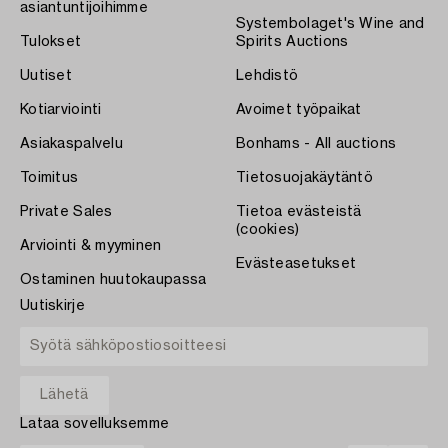
asiantuntijoihimme
Systembolaget's Wine and
Tulokset
Spirits Auctions
Uutiset
Lehdistö
Kotiarviointi
Avoimet työpaikat
Asiakaspalvelu
Bonhams - All auctions
Toimitus
Tietosuojakäytäntö
Private Sales
Tietoa evästeistä
(cookies)
Arviointi & myyminen
Evästeasetukset
Ostaminen huutokaupassa
Uutiskirje
Lataa sovelluksemme