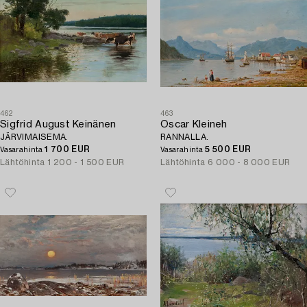
462
463
Sigfrid August Keinänen
Oscar Kleineh
JÄRVIMAISEMA.
RANNALLA.
1 700 EUR
5 500 EUR
Vasarahinta
Vasarahinta
Lähtöhinta
1 200 - 1 500 EUR
Lähtöhinta
6 000 - 8 000 EUR