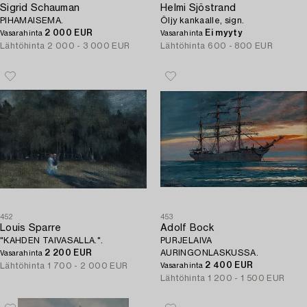
Sigrid Schauman
Helmi Sjöstrand
PIHAMAISEMA.
Öljy kankaalle, sign.
2 000 EUR
Ei myyty
Vasarahinta
Vasarahinta
Lähtöhinta
2 000 - 3 000 EUR
Lähtöhinta
600 - 800 EUR
452
453
Louis Sparre
Adolf Bock
"KAHDEN TAIVASALLA.".
PURJELAIVA
2 200 EUR
AURINGONLASKUSSA.
Vasarahinta
2 400 EUR
Lähtöhinta
1 700 - 2 000 EUR
Vasarahinta
Lähtöhinta
1 200 - 1 500 EUR