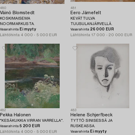
480
481
Väinö Blomstedt
Eero Järnefelt
KOSKIMAISEMA
KEVÄTTULVA
NOORMARKUSTA.
TUUSULANJÄRVELLÄ.
Ei myyty
26 000 EUR
Vasarahinta
Vasarahinta
Lähtöhinta
4 000 - 5 000 EUR
Lähtöhinta
17 000 - 20 000 EUR
482
483
Pekka Halonen
Helene Schjerfbeck
"KESÄKUKKIA VIRRAN VARRELLA".
TYTTÖ SINISESSÄ JA
5 200 EUR
RUSKEASSA.
Vasarahinta
Ei myyty
Lähtöhinta
4 000 - 5 000 EUR
Vasarahinta