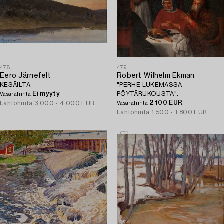
478
479
Eero Järnefelt
Robert Wilhelm Ekman
KESÄILTA.
"PERHE LUKEMASSA
Ei myyty
PÖYTÄRUKOUSTA".
Vasarahinta
2 100 EUR
Lähtöhinta
3 000 - 4 000 EUR
Vasarahinta
Lähtöhinta
1 500 - 1 800 EUR