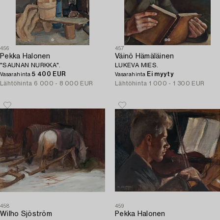
456
457
Pekka Halonen
Väinö Hämäläinen
"SAUNAN NURKKA".
LUKEVA MIES.
5 400 EUR
Ei myyty
Vasarahinta
Vasarahinta
Lähtöhinta
6 000 - 8 000 EUR
Lähtöhinta
1 000 - 1 300 EUR
458
459
Wilho Sjöström
Pekka Halonen