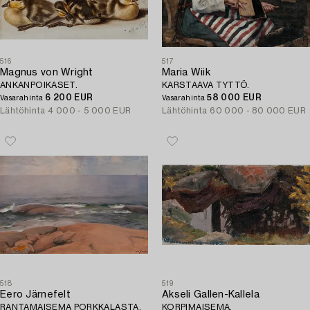
516
517
Magnus von Wright
Maria Wiik
ANKANPOIKASET.
KARSTAAVA TYTTÖ.
6 200 EUR
58 000 EUR
Vasarahinta
Vasarahinta
Lähtöhinta
4 000 - 5 000 EUR
Lähtöhinta
60 000 - 80 000 EUR
518
519
Eero Järnefelt
Akseli Gallen-Kallela
RANTAMAISEMA PORKKALASTA.
KORPIMAISEMA.