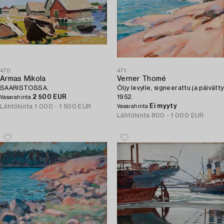
470
471
Armas Mikola
Verner Thomé
SAARISTOSSA.
Öljy levylle, signeerattu ja päivätty
2 500 EUR
1952.
Vasarahinta
Ei myyty
Lähtöhinta
1 000 - 1 500 EUR
Vasarahinta
Lähtöhinta
800 - 1 000 EUR