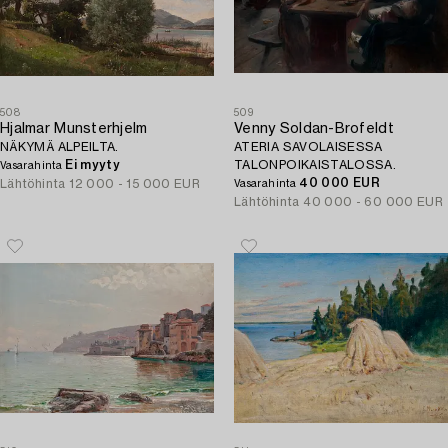
508
509
Hjalmar Munsterhjelm
Venny Soldan-Brofeldt
NÄKYMÄ ALPEILTA.
ATERIA SAVOLAISESSA
Ei myyty
TALONPOIKAISTALOSSA.
Vasarahinta
40 000 EUR
Lähtöhinta
12 000 - 15 000 EUR
Vasarahinta
Lähtöhinta
40 000 - 60 000 EUR