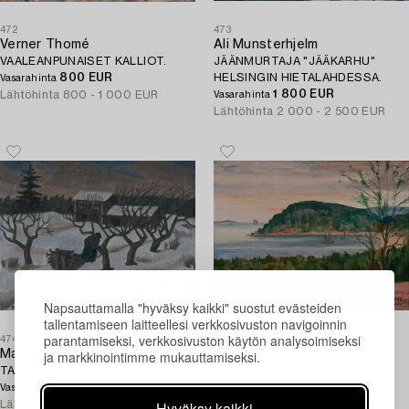
472
473
Verner Thomé
Ali Munsterhjelm
VAALEANPUNAISET KALLIOT.
JÄÄNMURTAJA "JÄÄKARHU"
800 EUR
HELSINGIN HIETALAHDESSA.
Vasarahinta
1 800 EUR
Lähtöhinta
800 - 1 000 EUR
Vasarahinta
Lähtöhinta
2 000 - 2 500 EUR
Napsauttamalla "hyväksy kaikki" suostut evästeiden
tallentamiseen laitteellesi verkkosivuston navigoinnin
parantamiseksi, verkkosivuston käytön analysoimiseksi
474
475
Marcus Collin
ja markkinointimme mukauttamiseksi.
Jalmari Ruokokoski
TALVINÄKYMÄ.
NÄKYMÄ SUURSAARESTA.
1 800 EUR
850 EUR
Vasarahinta
Vasarahinta
Hyväksy kaikki
Lähtöhinta
1 800 - 2 000 EUR
Lähtöhinta
1 000 - 1 300 EUR