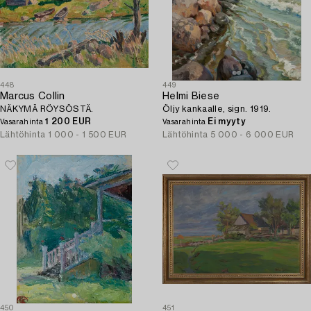
448
449
Marcus Collin
Helmi Biese
NÄKYMÄ RÖYSÖSTÄ.
Öljy kankaalle, sign. 1919.
1 200 EUR
Ei myyty
Vasarahinta
Vasarahinta
Lähtöhinta
1 000 - 1 500 EUR
Lähtöhinta
5 000 - 6 000 EUR
450
451