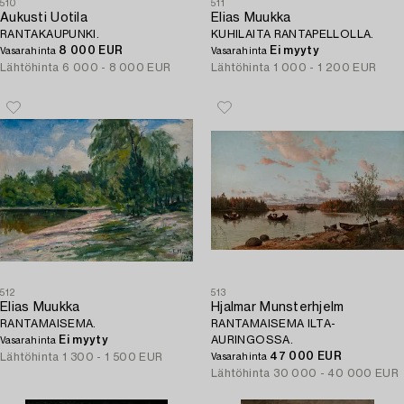
510
511
Aukusti Uotila
Elias Muukka
RANTAKAUPUNKI.
KUHILAITA RANTAPELLOLLA.
8 000 EUR
Ei myyty
Vasarahinta
Vasarahinta
Lähtöhinta
6 000 - 8 000 EUR
Lähtöhinta
1 000 - 1 200 EUR
512
513
Elias Muukka
Hjalmar Munsterhjelm
RANTAMAISEMA.
RANTAMAISEMA ILTA-
Ei myyty
AURINGOSSA.
Vasarahinta
47 000 EUR
Lähtöhinta
1 300 - 1 500 EUR
Vasarahinta
Lähtöhinta
30 000 - 40 000 EUR