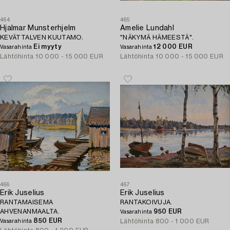
464
465
Hjalmar Munsterhjelm
Amelie Lundahl
KEVÄTTALVEN KUUTAMO.
"NÄKYMÄ HÄMEESTÄ".
Ei myyty
12 000 EUR
Vasarahinta
Vasarahinta
Lähtöhinta
10 000 - 15 000 EUR
Lähtöhinta
10 000 - 15 000 EUR
466
467
Erik Juselius
Erik Juselius
RANTAMAISEMA
RANTAKOIVUJA.
AHVENANMAALTA.
950 EUR
Vasarahinta
850 EUR
Lähtöhinta
800 - 1 000 EUR
Vasarahinta