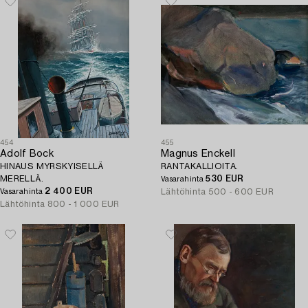
454
455
Adolf Bock
Magnus Enckell
HINAUS MYRSKYISELLÄ
RANTAKALLIOITA.
MERELLÄ.
530 EUR
Vasarahinta
2 400 EUR
Lähtöhinta
500 - 600 EUR
Vasarahinta
Lähtöhinta
800 - 1 000 EUR