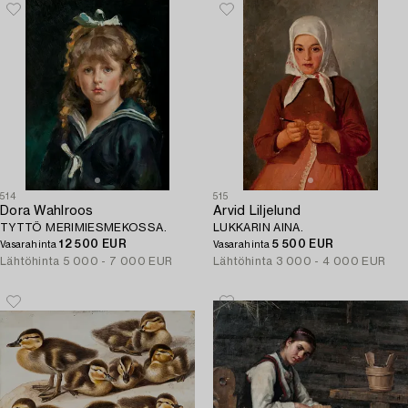
514
515
Dora Wahlroos
Arvid Liljelund
TYTTÖ MERIMIESMEKOSSA.
LUKKARIN AINA.
12 500 EUR
5 500 EUR
Vasarahinta
Vasarahinta
Lähtöhinta
5 000 - 7 000 EUR
Lähtöhinta
3 000 - 4 000 EUR