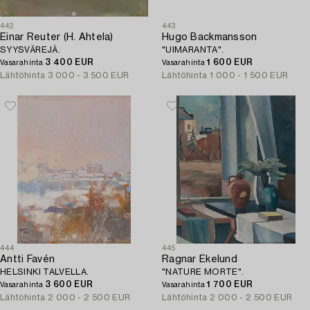
442
443
Einar Reuter (H. Ahtela)
Hugo Backmansson
SYYSVÄREJÄ.
"UIMARANTA".
3 400 EUR
1 600 EUR
Vasarahinta
Vasarahinta
Lähtöhinta
3 000 - 3 500 EUR
Lähtöhinta
1 000 - 1 500 EUR
444
445
Antti Favén
Ragnar Ekelund
HELSINKI TALVELLA.
"NATURE MORTE".
3 600 EUR
1 700 EUR
Vasarahinta
Vasarahinta
Lähtöhinta
2 000 - 2 500 EUR
Lähtöhinta
2 000 - 2 500 EUR