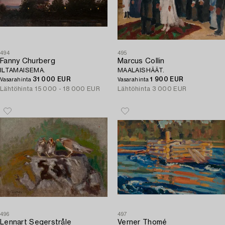
494
495
Fanny Churberg
Marcus Collin
ILTAMAISEMA.
MAALAISHÄÄT.
31 000 EUR
1 900 EUR
Vasarahinta
Vasarahinta
Lähtöhinta
15 000 - 18 000 EUR
Lähtöhinta
3 000 EUR
496
497
Lennart Segerstråle
Verner Thomé