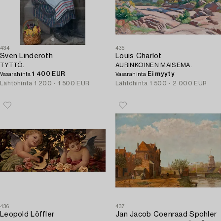
434
435
Sven Linderoth
Louis Charlot
TYTTÖ.
AURINKOINEN MAISEMA.
1 400 EUR
Ei myyty
Vasarahinta
Vasarahinta
Lähtöhinta
1 200 - 1 500 EUR
Lähtöhinta
1 500 - 2 000 EUR
436
437
Leopold Löffler
Jan Jacob Coenraad Spohler