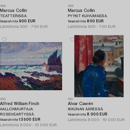
488
489
Marcus Collin
Marcus Collin
TEATTERISSA.
PYYKIT KUIVUMASSA.
900 EUR
800 EUR
Vasarahinta
Vasarahinta
Lähtöhinta
500 - 700 EUR
Lähtöhinta
500 - 700 EUR
490
491
Alfred William Finch
Alvar Cawén
AALLONMURTAJA
IKKUNAN ÄÄRESSÄ.
ROSEHEARTYSSÄ.
8 000 EUR
Vasarahinta
13 500 EUR
Lähtöhinta
8 000 - 10 000 EUR
Vasarahinta
Lähtöhinta
8 000 - 10 000 EUR