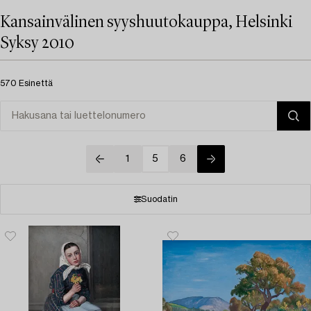
Kansainvälinen syyshuutokauppa, Helsinki
Syksy 2010
570 Esinettä
1
5
6
Suodatin