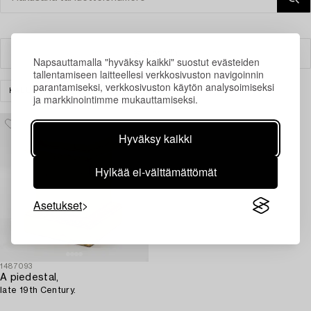
Suodatin
Napsauttamalla "hyväksy kaikki" suostut evästeiden
tallentamiseen laitteellesi verkkosivuston navigoinnin
parantamiseksi, verkkosivuston käytön analysoimiseksi
KALUSTEET
MUUT
TYHJENNÄ KAIKKI
ja markkinointimme mukauttamiseksi.
Hyväksy kaikki
Hylkää ei-välttämättömät
Asetukset
1487093
A piedestal,
late 19th Century.