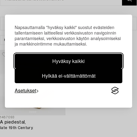
Suodatin
Napsauttamalla "hyväksy kaikki" suostut evästeiden
tallentamiseen laitteellesi verkkosivuston navigoinnin
parantamiseksi, verkkosivuston käytön analysoimiseksi
KALUSTEET
MUUT
TYHJENNÄ KAIKKI
ja markkinointimme mukauttamiseksi.
Hyväksy kaikki
Hylkää ei-välttämättömät
Asetukset
1487093
A piedestal,
late 19th Century.