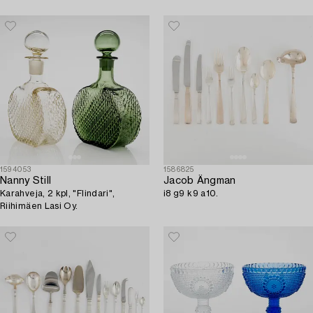
Lidköping 1967.
1594053
1586825
Nanny Still
Jacob Ängman
Karahveja, 2 kpl, "Flindari",
i8 g9 k9 a10.
Riihimäen Lasi Oy.