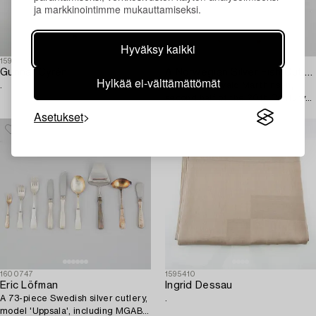
ja markkinointimme mukauttamiseksi.
Hyväksy kaikki
1595393
1589166
Gunnar Cyrén
A Norwegian Silver Fish Cutlery,
Hylkää ei-välttämättömät
.
mark of Thorvald Marthinsen,
second half of the 20th Century
(24 pieces).
Asetukset
1600747
1595410
Eric Löfman
Ingrid Dessau
A 73-piece Swedish silver cutlery,
.
model 'Uppsala', including MGAB,