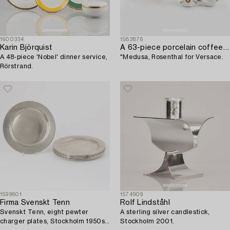
1600334
1583876
Karin Björquist
A 63-piece porcelain coffee and dinner service,
A 48-piece 'Nobel' dinner service,
"Medusa, Rosenthal for Versace.
Rörstrand.
1599601
1574909
Firma Svenskt Tenn
Rolf Lindståhl
Svenskt Tenn, eight pewter
A sterling silver candlestick,
charger plates, Stockholm 1950s-
Stockholm 2001.