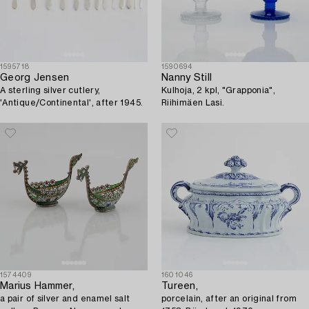
1595718
1590694
Georg Jensen
Nanny Still
A sterling silver cutlery,
Kulhoja, 2 kpl, "Grapponia",
'Antique/Continental', after 1945.
Riihimäen Lasi.
1574409
1601046
Marius Hammer,
Tureen,
a pair of silver and enamel salt
porcelain, after an original from