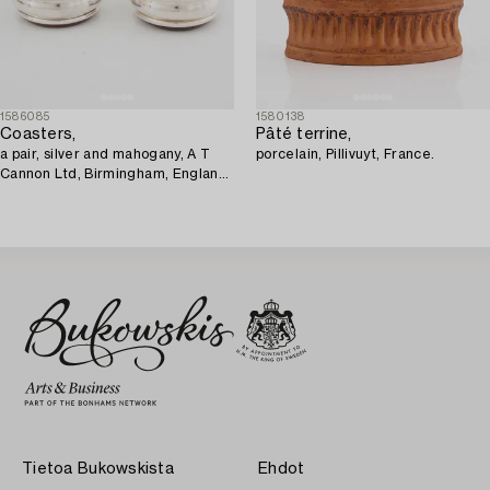
1586085
1580138
Coasters,
Pâté terrine,
a pair, silver and mahogany, A T
porcelain, Pillivuyt, France.
Cannon Ltd, Birmingham, England
1970.
Tietoa Bukowskista
Ehdot