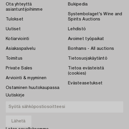
Ota yhteyttä
Bukipedia
asiantuntijoihimme
Systembolaget's Wine and
Tulokset
Spirits Auctions
Uutiset
Lehdistö
Kotiarviointi
Avoimet työpaikat
Asiakaspalvelu
Bonhams - All auctions
Toimitus
Tietosuojakäytäntö
Private Sales
Tietoa evästeistä
(cookies)
Arviointi & myyminen
Evästeasetukset
Ostaminen huutokaupassa
Uutiskirje