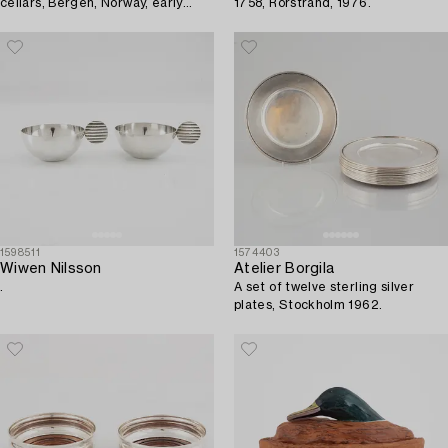
cellars, Bergen, Norway, early
1758, Rörstrand, 1976.
20th Century.
1598511
1574403
Wiwen Nilsson
Atelier Borgila
.
A set of twelve sterling silver
plates, Stockholm 1962.