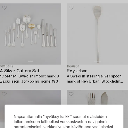
70s.
1600649
1586901
A Silver Cutlery Set,
Rey Urban
"Goethe", Swedish import mark J
A Swedish sterling silver spoon,
Zackrisson, Jönköping, some 1934
mark of Rey Urban, Stockholm
(95 pieces).
1955.
Napsauttamalla "hyväksy kaikki" suostut evästeiden
tallentamiseen laitteellesi verkkosivuston navigoinnin
parantamiseksi, verkkosivuston käytön analysoimiseksi