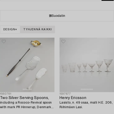
Suodatin
DESIGN
TYHJENNÄ KAIKKI
1560781
1597677
Two Silver Serving Spoons,
Henry Ericsson
including a Rococo-Revival spoon
Lasisto, n. 49 osaa, malli H.E. 206,
with mark PR Hinnerup, Denmark
Riihimäen Lasi.
1851.