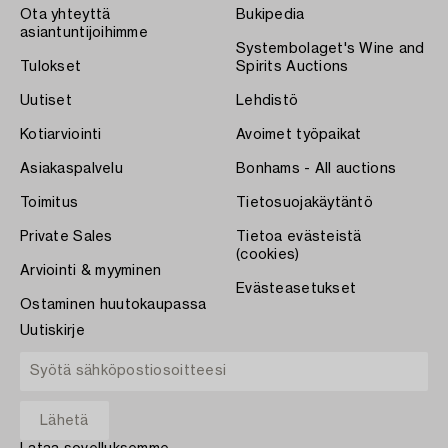
Ota yhteyttä
Bukipedia
asiantuntijoihimme
Systembolaget's Wine and
Tulokset
Spirits Auctions
Uutiset
Lehdistö
Kotiarviointi
Avoimet työpaikat
Asiakaspalvelu
Bonhams - All auctions
Toimitus
Tietosuojakäytäntö
Private Sales
Tietoa evästeistä
(cookies)
Arviointi & myyminen
Evästeasetukset
Ostaminen huutokaupassa
Uutiskirje