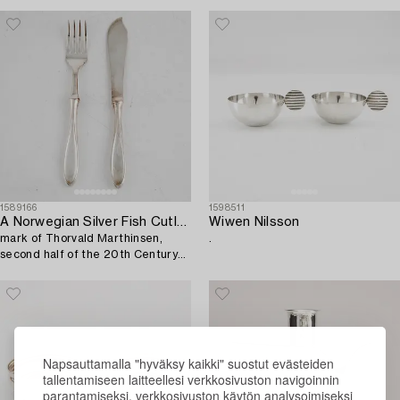
20th Century.
1589166
1598511
A Norwegian Silver Fish Cutlery,
Wiwen Nilsson
mark of Thorvald Marthinsen,
.
second half of the 20th Century
(24 pieces).
Napsauttamalla "hyväksy kaikki" suostut evästeiden
tallentamiseen laitteellesi verkkosivuston navigoinnin
parantamiseksi, verkkosivuston käytön analysoimiseksi