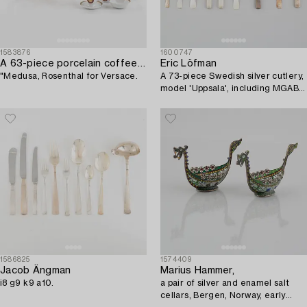
1583876
1600747
A 63-piece porcelain coffee and dinner service,
Eric Löfman
"Medusa, Rosenthal for Versace.
A 73-piece Swedish silver cutlery,
model 'Uppsala', including MGAB,
Lidköping 1967.
1586825
1574409
Jacob Ängman
Marius Hammer,
i8 g9 k9 a10.
a pair of silver and enamel salt
cellars, Bergen, Norway, early