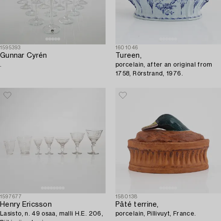
1595393
1601046
Gunnar Cyrén
Tureen,
.
porcelain, after an original from
1758, Rörstrand, 1976.
1597677
1580138
Henry Ericsson
Pâté terrine,
Lasisto, n. 49 osaa, malli H.E. 206,
porcelain, Pillivuyt, France.