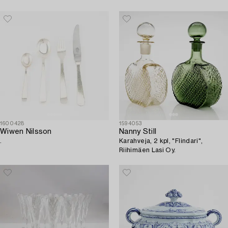
70s.
1600428
1594053
Wiwen Nilsson
Nanny Still
.
Karahveja, 2 kpl, "Flindari",
Riihimäen Lasi Oy.