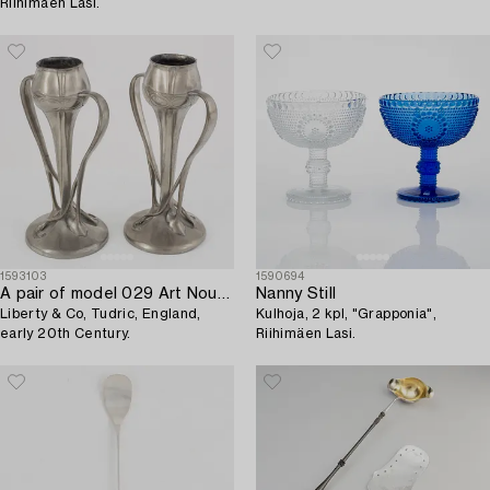
Riihimäen Lasi.
1593103
1590694
A pair of model 029 Art Nouveau pewter vases,
Nanny Still
Liberty & Co, Tudric, England,
Kulhoja, 2 kpl, "Grapponia",
early 20th Century.
Riihimäen Lasi.