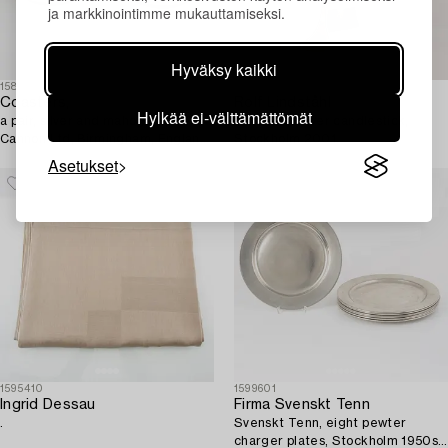
ja markkinointimme mukauttamiseksi.
Hyväksy kaikki
1586085
1574909
Coasters,
Rolf Lindståhl
Hylkää ei-välttämättömät
a pair, silver and mahogany, A T
A sterling silver candlestick,
Cannon Ltd, Birmingham, England
Stockholm 2001.
1970.
Asetukset
1595410
1599601
Ingrid Dessau
Firma Svenskt Tenn
.
Svenskt Tenn, eight pewter
charger plates, Stockholm 1950s-