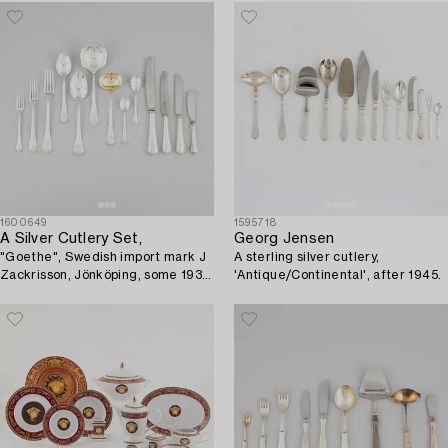
1600649
1595718
A Silver Cutlery Set,
Georg Jensen
"Goethe", Swedish import mark J
A sterling silver cutlery,
Zackrisson, Jönköping, some 1934
'Antique/Continental', after 1945.
(95 pieces).