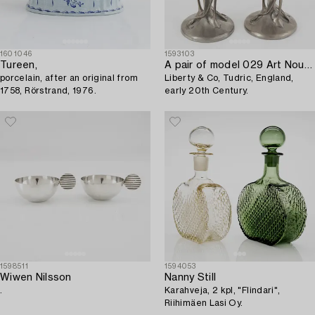
1601046
1593103
Tureen,
A pair of model 029 Art Nouveau pewter vases,
porcelain, after an original from
Liberty & Co, Tudric, England,
1758, Rörstrand, 1976.
early 20th Century.
1598511
1594053
Wiwen Nilsson
Nanny Still
.
Karahveja, 2 kpl, "Flindari",
Riihimäen Lasi Oy.