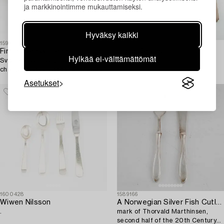
ja markkinointimme mukauttamiseksi.
Hyväksy kaikki
1599601
1595410
Firma Svenskt Tenn
Ingrid Dessau
Hylkää ei-välttämättömät
Svenskt Tenn, eight pewter
.
charger plates, Stockholm 1950s-
70s.
Asetukset
1600428
1589166
Wiwen Nilsson
A Norwegian Silver Fish Cutlery,
.
mark of Thorvald Marthinsen,
second half of the 20th Century