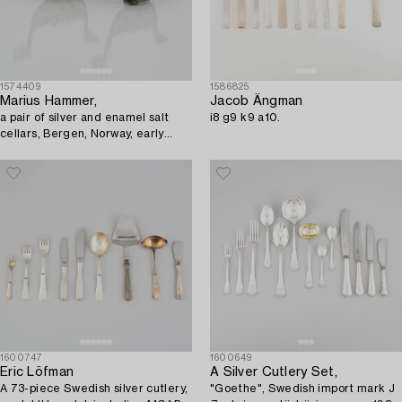
1574409
1586825
Marius Hammer,
Jacob Ängman
a pair of silver and enamel salt
i8 g9 k9 a10.
cellars, Bergen, Norway, early
20th Century.
1600747
1600649
Eric Löfman
A Silver Cutlery Set,
A 73-piece Swedish silver cutlery,
"Goethe", Swedish import mark J