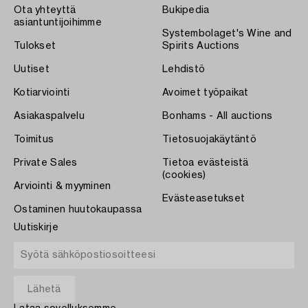
Ota yhteyttä
Bukipedia
asiantuntijoihimme
Systembolaget's Wine and
Tulokset
Spirits Auctions
Uutiset
Lehdistö
Kotiarviointi
Avoimet työpaikat
Asiakaspalvelu
Bonhams - All auctions
Toimitus
Tietosuojakäytäntö
Private Sales
Tietoa evästeistä
(cookies)
Arviointi & myyminen
Evästeasetukset
Ostaminen huutokaupassa
Uutiskirje