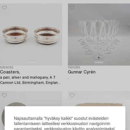
1586085
1595393
Coasters,
Gunnar Cyrén
a pair, silver and mahogany, A T
.
Cannon Ltd, Birmingham, England
1970.
Napsauttamalla "hyväksy kaikki" suostut evästeiden
tallentamiseen laitteellesi verkkosivuston navigoinnin
parantamiseksi, verkkosivuston käytön analysoimiseksi