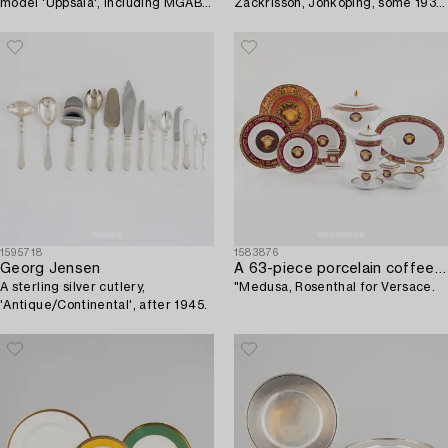
model 'Uppsala', including MGAB,
Zackrisson, Jönköping, some 1934
Lidköping 1967.
(95 pieces).
1595718
1583876
Georg Jensen
A 63-piece porcelain coffee and dinner service,
A sterling silver cutlery,
"Medusa, Rosenthal for Versace.
'Antique/Continental', after 1945.