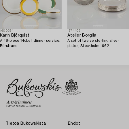
1600334
1574403
Karin Björquist
Atelier Borgila
A 48-piece 'Nobel' dinner service,
A set of twelve sterling silver
Rörstrand.
plates, Stockholm 1962.
Tietoa Bukowskista
Ehdot