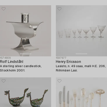
(24 pieces).
1574909
1597677
Rolf Lindståhl
Henry Ericsson
A sterling silver candlestick,
Lasisto, n. 49 osaa, malli H.E. 206,
Stockholm 2001.
Riihimäen Lasi.