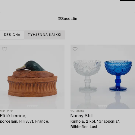
Suodatin
DESIGN
TYHJENNÄ KAIKKI
1580138
1590694
Pâté terrine,
Nanny Still
porcelain, Pillivuyt, France.
Kulhoja, 2 kpl, "Grapponia",
Riihimäen Lasi.