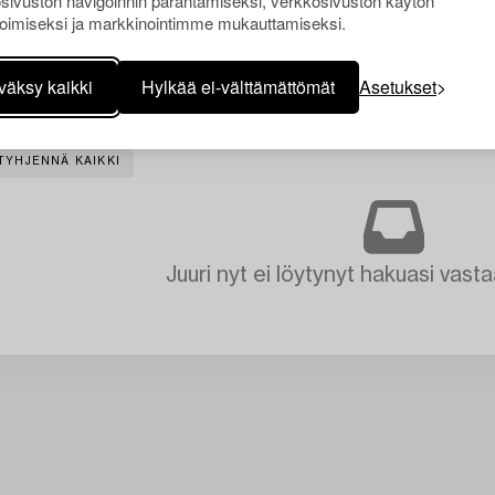
sivuston navigoinnin parantamiseksi, verkkosivuston käytön
oimiseksi ja markkinointimme mukauttamiseksi.
väksy kaikki
Hylkää ei-välttämättömät
Asetukset
TYHJENNÄ KAIKKI
Juuri nyt ei löytynyt hakuasi vasta