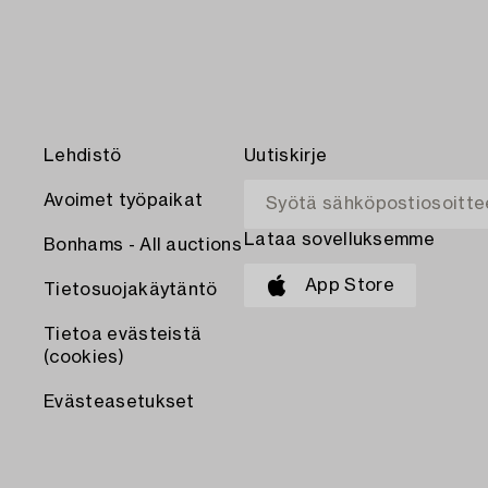
Lehdistö
Uutiskirje
Avoimet työpaikat
Lataa sovelluksemme
Bonhams - All auctions
App Store
Tietosuojakäytäntö
Tietoa evästeistä
(cookies)
Evästeasetukset