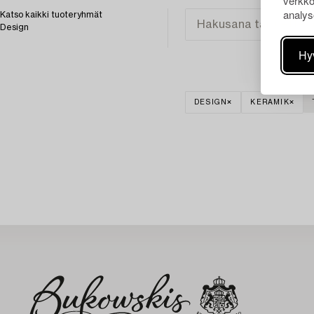
verkko
analys
Katso kaikki tuoteryhmät
Design
Hy
DESIGN
KERAMIK