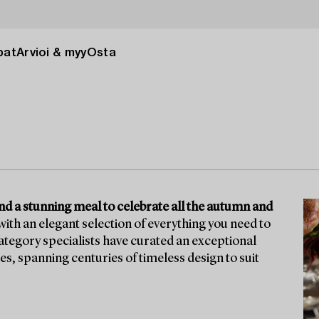
pat
Arvioi & myy
Osta
ound a stunning meal to celebrate all the autumn and
ith an elegant selection of everything you need to
tegory specialists have curated an exceptional
ces, spanning centuries of timeless design to suit