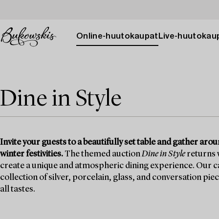
Online-huutokaupat
Live-huutokau
Dine in Style
Invite your guests to a beautifully set table and gather ar
winter festivities.
The themed auction
Dine in Style
returns w
create a unique and atmospheric dining experience. Our ca
collection of silver, porcelain, glass, and conversation pie
all tastes.