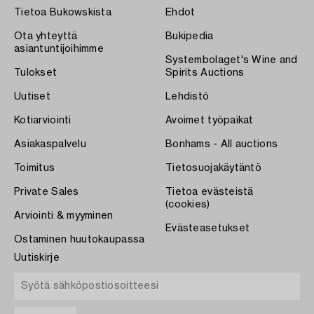
Tietoa Bukowskista
Ehdot
Ota yhteyttä
Bukipedia
asiantuntijoihimme
Systembolaget's Wine and
Tulokset
Spirits Auctions
Uutiset
Lehdistö
Kotiarviointi
Avoimet työpaikat
Asiakaspalvelu
Bonhams - All auctions
Toimitus
Tietosuojakäytäntö
Private Sales
Tietoa evästeistä
(cookies)
Arviointi & myyminen
Evästeasetukset
Ostaminen huutokaupassa
Uutiskirje