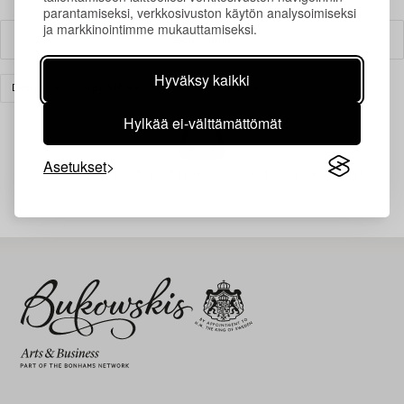
parantamiseksi, verkkosivuston käytön analysoimiseksi
ja markkinointimme mukauttamiseksi.
Suodatin
Hyväksy kaikki
DESIGN
KERAMIK
TYHJENNÄ KAIKKI
Hylkää ei-välttämättömät
Asetukset
Juuri nyt ei löytynyt hakuasi vastaavia kohteita.