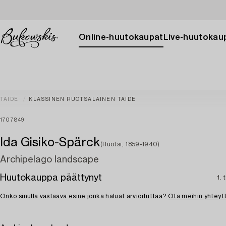
Online-huutokaupat
Live-huutokau
TAIDE
KLASSINEN RUOTSALAINEN TAIDE
1707849
Ida Gisiko-Spärck
(Ruotsi, 1859-1940)
Archipelago landscape
Huutokauppa päättynyt
1. 
Onko sinulla vastaava esine jonka haluat arvioituttaa?
Ota meihin yhteyt