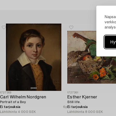
Napsau
verkko
analys
Hy
1727369
1727361
Carl Wilhelm Nordgren
Esther Kjerner
Portrait of a Boy.
Still life.
Ei tarjouksia
6p
Ei tarjouksia
Lähtöhinta
4 000 SEK
Lähtöhinta
8 000 SEK