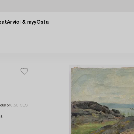
pat
Arvioi & myy
Osta
touko
16:50 CEST
tä