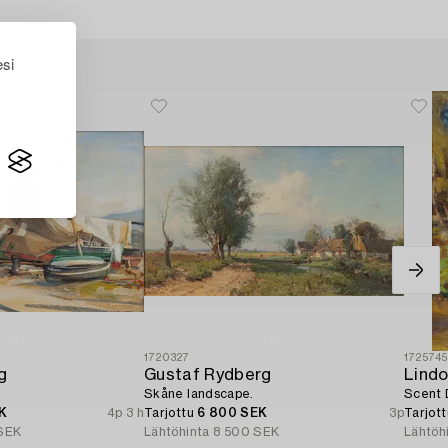
esi
1720327
172574
g
Gustaf Rydberg
Lindo
Skåne landscape.
Scent 
K
4p 3 h
Tarjottu
6 800 SEK
3p
Tarjot
SEK
Lähtöhinta
8 500 SEK
Lähtöh