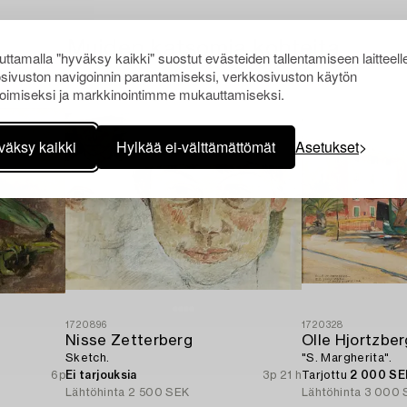
Muiden katsomia kohteita
ttamalla "hyväksy kaikki" suostut evästeiden tallentamiseen laitteell
sivuston navigoinnin parantamiseksi, verkkosivuston käytön
oimiseksi ja markkinointimme mukauttamiseksi.
väksy kaikki
Hylkää ei-välttämättömät
Asetukset
1720896
1720328
Nisse Zetterberg
Olle Hjortzber
Sketch.
"S. Margherita".
6p
Ei tarjouksia
3p 21 h
Tarjottu
2 000 SE
Lähtöhinta
2 500 SEK
Lähtöhinta
3 000 