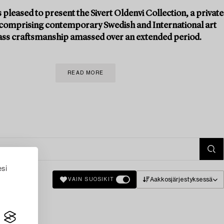
 pleased to present the Sivert Oldenvi Collection, a private
 comprising contemporary Swedish and International art
ass craftsmanship amassed over an extended period.
READ MORE
esi
Aakkosjärjestyksessä
VAIN SUOSIKIT