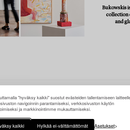
Bukowskis is
collection
and gl
ttamalla "hyväksy kaikki" suostut evästeiden tallentamiseen laitteell
sivuston navigoinnin parantamiseksi, verkkosivuston käytön
oimiseksi ja markkinointimme mukauttamiseksi.
I
väksy kaikki
Hylkää ei-välttämättömät
Asetukset