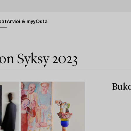
pat
Arvioi & myy
Osta
ion Syksy 2023
Buko