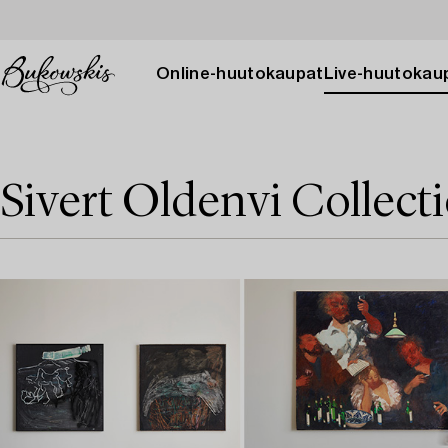
Online-huutokaupat
Live-huutokau
Sivert Oldenvi Collect