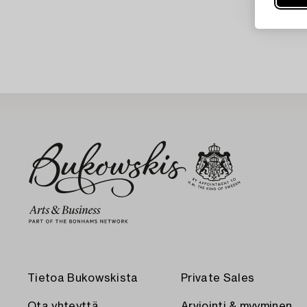
Tietoa Bukowskista
Private Sales
Ota yhteyttä
Arviointi & myyminen