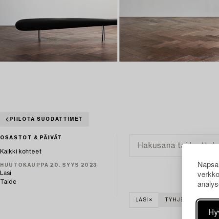
PIILOTA SUODATTIMET
OSASTOT & PÄIVÄT
Kaikki kohteet
Napsau
HUUTOKAUPPA 20. SYYS 2023
verkko
Lasi
analys
Taide
LASI
TYHJENNÄ KAIKK
Hy