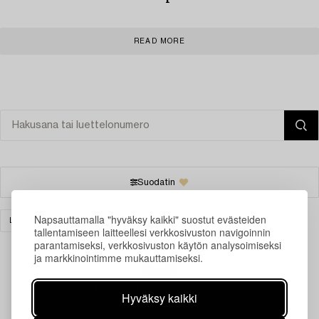
READ MORE
Suodatin
Napsauttamalla "hyväksy kaikki" suostut evästeiden
LASI
TYHJENNÄ KAIKKI
tallentamiseen laitteellesi verkkosivuston navigoinnin
parantamiseksi, verkkosivuston käytön analysoimiseksi
ja markkinointimme mukauttamiseksi.
Juuri nyt ei löytynyt hakuasi vastaavia kohteita.
Hyväksy kaikki