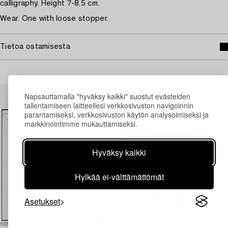
calligraphy. Height 7-8.5 cm.
Wear. One with loose stopper.
Tietoa ostamisesta
Muiden katsomia kohteita
Napsauttamalla "hyväksy kaikki" suostut evästeiden
tallentamiseen laitteellesi verkkosivuston navigoinnin
parantamiseksi, verkkosivuston käytön analysoimiseksi ja
markkinointimme mukauttamiseksi.
Hyväksy kaikki
Hylkää ei-välttämättömät
Asetukset
1688630
1707178
1