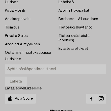
Uutiset
Lehdistö
Kotiarviointi
Avoimet työpaikat
Asiakaspalvelu
Bonhams - All auctions
Toimitus
Tietosuojakäytäntö
Private Sales
Tietoa evästeistä
(cookies)
Arviointi & myyminen
Evästeasetukset
Ostaminen huutokaupassa
Uutiskirje
Lataa sovelluksemme
App Store