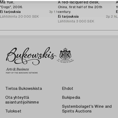
Ma Yue,
A red-lacquered desk,
A
"Dogs", 2006.
China, first half of the 20th
1
Ei tarjouksia
3p 1 h
century.
E
Lähtöhinta
20 000 SEK
Ei tarjouksia
2p 2 h
L
Lähtöhinta
3 000 SEK
Tietoa Bukowskista
Ehdot
Ota yhteyttä
Bukipedia
asiantuntijoihimme
Systembolaget's Wine and
Tulokset
Spirits Auctions