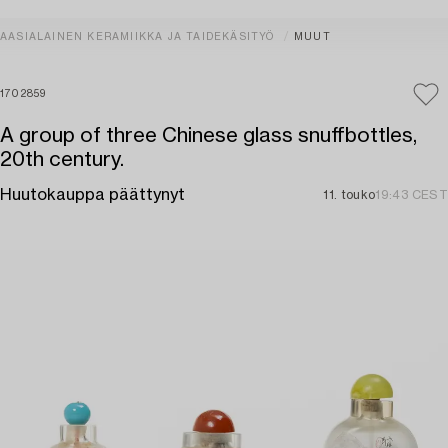
AASIALAINEN KERAMIIKKA JA TAIDEKÄSITYÖ
MUUT
1702859
A group of three Chinese glass snuffbottles,
20th century.
Huutokauppa päättynyt
11. touko
19:43 CEST