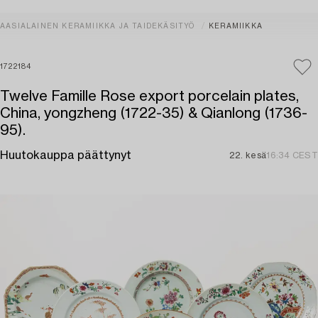
AASIALAINEN KERAMIIKKA JA TAIDEKÄSITYÖ
KERAMIIKKA
1722184
Twelve Famille Rose export porcelain plates,
China, yongzheng (1722-35) & Qianlong (1736-
95).
Huutokauppa päättynyt
22. kesä
16:34 CEST