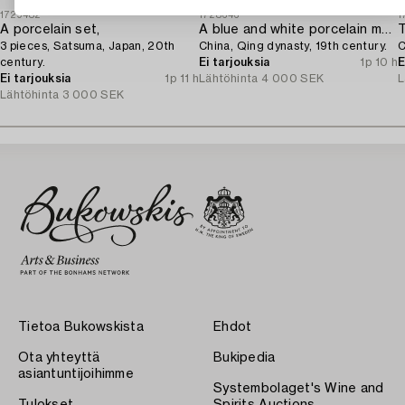
1729482
1728646
1
A porcelain set,
A blue and white porcelain moon flask,
T
3 pieces, Satsuma, Japan, 20th
China, Qing dynasty, 19th century.
C
century.
Ei tarjouksia
1p 10 h
E
Ei tarjouksia
1p 11 h
Lähtöhinta
4 000 SEK
L
Lähtöhinta
3 000 SEK
Tietoa Bukowskista
Ehdot
Ota yhteyttä
Bukipedia
asiantuntijoihimme
Systembolaget's Wine and