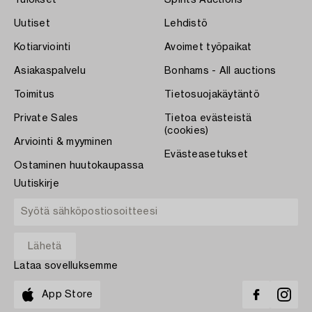
Tulokset
Spirits Auctions
Uutiset
Lehdistö
Kotiarviointi
Avoimet työpaikat
Asiakaspalvelu
Bonhams - All auctions
Toimitus
Tietosuojakäytäntö
Private Sales
Tietoa evästeistä
(cookies)
Arviointi & myyminen
Evästeasetukset
Ostaminen huutokaupassa
Uutiskirje
Lataa sovelluksemme
App Store