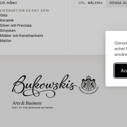
Utl. måleri
UTL. MÅLERI
RENSA A
LIVEAUKTION 22 OKT 2014
Glas
Keramik
Silver och Preciosa
Smycken
Möbler och Konsthantverk
Mattor
Genom 
enhet 
använd
Acc