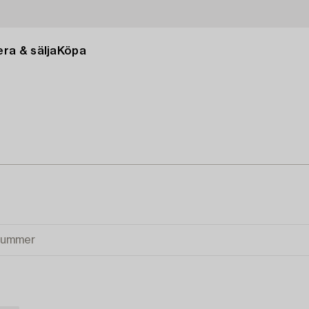
ra & sälja
Köpa