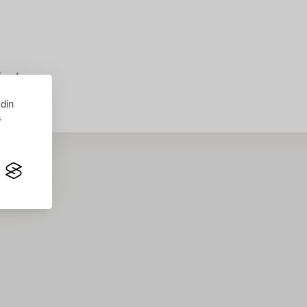
just nu.
 din
s