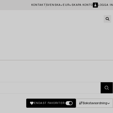
KONTAKT
SVENSKA
EUR
SKAPA KONTO
LOGGA IN
Bokstavsordning
ENDAST FAVORITER