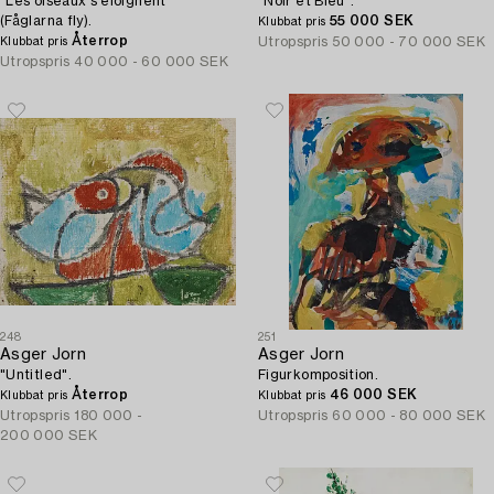
"Les oiseaux s'eloignent"
"Noir et Bleu".
(Fåglarna fly).
55 000 SEK
Klubbat pris
Återrop
Utropspris
50 000 - 70 000 SEK
Klubbat pris
Utropspris
40 000 - 60 000 SEK
248
251
Asger Jorn
Asger Jorn
"Untitled".
Figurkomposition.
Återrop
46 000 SEK
Klubbat pris
Klubbat pris
Utropspris
180 000 -
Utropspris
60 000 - 80 000 SEK
200 000 SEK