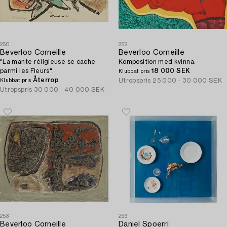
250
252
Beverloo Corneille
Beverloo Corneille
"La mante réligieuse se cache
Komposition med kvinna.
parmi les Fleurs".
18 000 SEK
Klubbat pris
Återrop
Utropspris
25 000 - 30 000 SEK
Klubbat pris
Utropspris
30 000 - 40 000 SEK
253
256
Beverloo Corneille
Daniel Spoerri