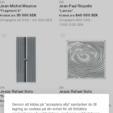
242
228
Jean-Michel Meurice
Jean-Paul Riopelle
"Fragment 6".
"Lances".
30 000 SEK
840 000 SEK
Klubbat pris
Klubbat pris
Utropspris
40 000 - 60 000 SEK
Utropspris
800 000 -
1 000 000 SEK
238
239
Jesús Rafael Soto
Jesús Rafael Soto
"Permutacion".
"Sotomagie".
70 000 SEK
70 000 SEK
Klubbat pris
Klubbat pris
Genom att klicka på "acceptera alla" samtycker du till
Utropspris
50 000 - 70 000 SEK
Utropspris
50 000 - 70 000 SEK
lagring av cookies på din enhet för att förbättra