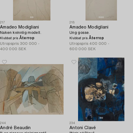
217
218
Amadeo Modigliani
Amadeo Modigliani
Naken kvinnlig modell.
Ung gosse.
Återrop
Återrop
Klubbat pris
Klubbat pris
Utropspris
300 000 -
Utropspris
400 000 -
400 000 SEK
600 000 SEK
244
234
André Beaudin
Antoni Clavé