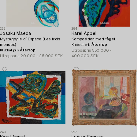
255
254
Josaku Maeda
Karel Appel
Mystagogie d´Espace (Les trois
Komposition med fågel.
mondes).
Återrop
Klubbat pris
Återrop
Utropspris
350 000 -
Klubbat pris
Utropspris
20 000 - 25 000 SEK
400 000 SEK
249
227