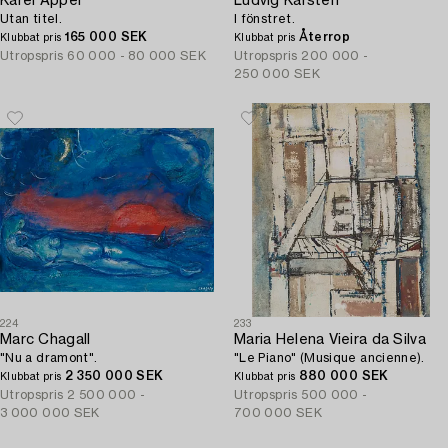
Karel Appel
Ludvig Karsten
Utan titel.
I fönstret.
165 000 SEK
Återrop
Klubbat pris
Klubbat pris
Utropspris
60 000 - 80 000 SEK
Utropspris
200 000 -
250 000 SEK
224
233
Marc Chagall
Maria Helena Vieira da Silva
"Nu a dramont".
"Le Piano" (Musique ancienne).
2 350 000 SEK
880 000 SEK
Klubbat pris
Klubbat pris
Utropspris
2 500 000 -
Utropspris
500 000 -
3 000 000 SEK
700 000 SEK