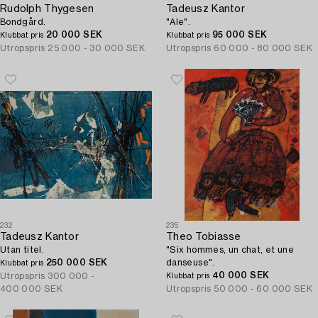
Rudolph Thygesen
Tadeusz Kantor
Bondgård.
"Ale".
20 000 SEK
95 000 SEK
Klubbat pris
Klubbat pris
Utropspris
25 000 - 30 000 SEK
Utropspris
60 000 - 80 000 SEK
232
235
Tadeusz Kantor
Theo Tobiasse
Utan titel.
"Six hommes, un chat, et une
250 000 SEK
danseuse".
Klubbat pris
40 000 SEK
Utropspris
300 000 -
Klubbat pris
400 000 SEK
Utropspris
50 000 - 60 000 SEK