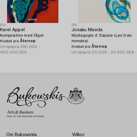
254
255
Karel Appel
Josaku Maeda
Komposition med fågel.
Mystagogie d´Espace (Les trois
Återrop
mondes).
Klubbat pris
Återrop
Utropspris
350 000 -
Klubbat pris
400 000 SEK
Utropspris
20 000 - 25 000 SEK
Om Bukowskis
Villkor