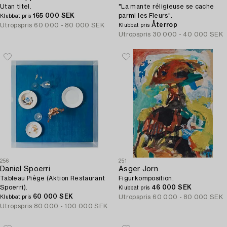
Utan titel.
"La mante réligieuse se cache
165 000 SEK
parmi les Fleurs".
Klubbat pris
Återrop
Utropspris
60 000 - 80 000 SEK
Klubbat pris
Utropspris
30 000 - 40 000 SEK
256
251
Daniel Spoerri
Asger Jorn
Tableau Piège (Aktion Restaurant
Figurkomposition.
Spoerri).
46 000 SEK
Klubbat pris
60 000 SEK
Utropspris
60 000 - 80 000 SEK
Klubbat pris
Utropspris
80 000 - 100 000 SEK