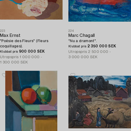
223
224
Max Ernst
Marc Chagall
"Poésie des Fleurs" (Fleurs
"Nu a dramont".
coquillages).
2 350 000 SEK
Klubbat pris
900 000 SEK
Utropspris
2 500 000 -
Klubbat pris
Utropspris
1 000 000 -
3 000 000 SEK
1 300 000 SEK