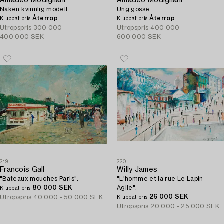
Amadeo Modigliani
Amadeo Modigliani
Naken kvinnlig modell.
Ung gosse.
Återrop
Återrop
Klubbat pris
Klubbat pris
Utropspris
300 000 -
Utropspris
400 000 -
400 000 SEK
600 000 SEK
219
220
Francois Gall
Willy James
"Bateaux mouches Paris".
"L'homme et la rue Le Lapin
80 000 SEK
Agile".
Klubbat pris
26 000 SEK
Utropspris
40 000 - 50 000 SEK
Klubbat pris
Utropspris
20 000 - 25 000 SEK