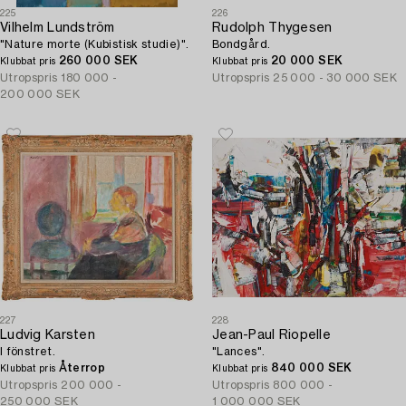
225
226
Vilhelm Lundström
Rudolph Thygesen
"Nature morte (Kubistisk studie)".
Bondgård.
260 000 SEK
20 000 SEK
Klubbat pris
Klubbat pris
Utropspris
180 000 -
Utropspris
25 000 - 30 000 SEK
200 000 SEK
227
228
Ludvig Karsten
Jean-Paul Riopelle
I fönstret.
"Lances".
Återrop
840 000 SEK
Klubbat pris
Klubbat pris
Utropspris
200 000 -
Utropspris
800 000 -
250 000 SEK
1 000 000 SEK