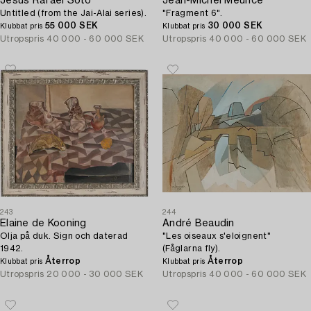
Jesús Rafael Soto
Jean-Michel Meurice
Untitled (from the Jai-Alai series).
"Fragment 6".
55 000 SEK
30 000 SEK
Klubbat pris
Klubbat pris
Utropspris
40 000 - 60 000 SEK
Utropspris
40 000 - 60 000 SEK
243
244
Elaine de Kooning
André Beaudin
Olja på duk. Sign och daterad
"Les oiseaux s'eloignent"
1942.
(Fåglarna fly).
Återrop
Återrop
Klubbat pris
Klubbat pris
Utropspris
20 000 - 30 000 SEK
Utropspris
40 000 - 60 000 SEK