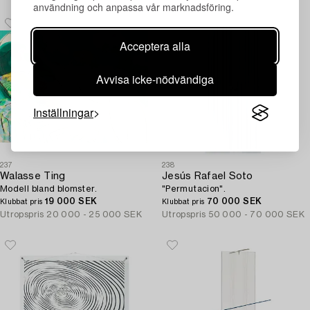
användning och anpassa vår marknadsföring.
Acceptera alla
Avvisa icke-nödvändiga
Inställningar
237
238
Walasse Ting
Jesús Rafael Soto
Modell bland blomster.
"Permutacion".
19 000 SEK
70 000 SEK
Klubbat pris
Klubbat pris
Utropspris
20 000 - 25 000 SEK
Utropspris
50 000 - 70 000 SEK