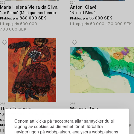
233
234
Maria Helena Vieira da Silva
Antoni Clavé
"Le Piano" (Musique ancienne).
"Noir et Bleu".
880 000 SEK
55 000 SEK
Klubbat pris
Klubbat pris
Utropspris
500 000 -
Utropspris
50 000 - 70 000 SEK
700 000 SEK
235
236
Theo Tobiasse
Walasse Ting
"Six hommes, un chat, et une
Model.
danseuse".
Genom att klicka på "acceptera alla" samtycker du till
16 000 SEK
Klubbat pris
lagring av cookies på din enhet för att förbättra
40 000 SEK
Utropspris
20 000 - 25 000 SEK
Klubbat pris
navigeringen på webbplatsen, analysera webbplatsens
Utropspris
50 000 - 60 000 SEK