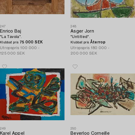
247
248
Enrico Baj
Asger Jorn
"La Tavola".
"Untitled".
75 000 SEK
Återrop
Klubbat pris
Klubbat pris
Utropspris
100 000 -
Utropspris
180 000 -
125 000 SEK
200 000 SEK
249
250
Karel Appel
Beverloo Corneille