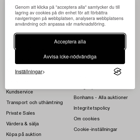
Genom att klicka på "acceptera alla" samtycker du till
lagring av cookies på din enhet för att förbättra
navigeringen på webbplatsen, analysera webbplatsens
användning och anpassa vår marknadsföring.
Om Bukowskis
Villkor
Acceptera alla
Kontakta våra specialister
Bukipedia
Avvisa icke-nödvändiga
Våra Fine Art-resultat
Systembolagets
dryckesauktioner
Inställningar
Nyheter
Press
Hemvärdering
Lediga tjänster
Kundservice
Bonhams - Alla auktioner
Transport och uthämtning
Integritetspolicy
Private Sales
Om cookies
Värdera & sälja
Cookie-inställningar
Köpa på auktion