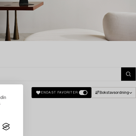
Bokstavsordning
ENDAST FAVORITER
 din
s