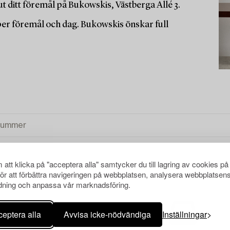
t ditt föremål på Bukowskis, Västberga Allé 3.
 per föremål och dag. Bukowskis önskar full
att klicka på "acceptera alla" samtycker du till lagring av cookies på
för att förbättra navigeringen på webbplatsen, analysera webbplatsen
ning och anpassa vår marknadsföring.
A
eptera alla
Avvisa icke-nödvändiga
Inställningar