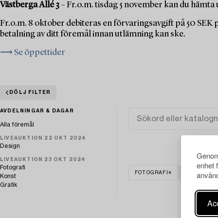
Västberga Allé 3
– Fr.o.m. tisdag 5 november kan du hämta u
Fr.o.m. 8 oktober debiteras en förvaringsavgift på 50 SEK
betalning av ditt föremål innan utlämning kan ske.
⟶ Se öppettider
DÖLJ FILTER
AVDELNINGAR & DAGAR
Alla föremål
LIVEAUKTION 22 OKT 2024
Design
Genom 
LIVEAUKTION 23 OKT 2024
enhet 
Fotografi
använd
FOTOGRAFI
RENSA ALL
Konst
Grafik
Acc