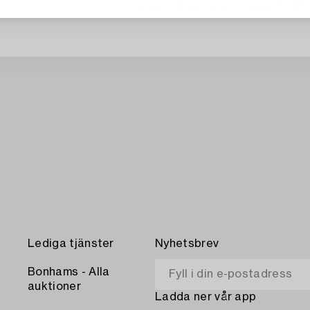
Din sökning gav ingen träff 
Lediga tjänster
Nyhetsbrev
Bonhams - Alla
auktioner
Ladda ner vår app