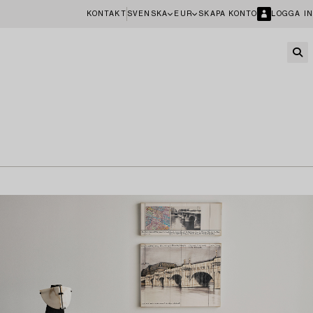
KONTAKT
SVENSKA
EUR
SKAPA KONTO
LOGGA IN