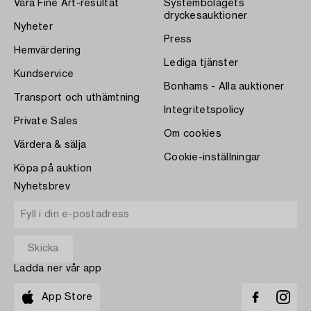
Våra Fine Art-resultat
Systembolagets
dryckesauktioner
Nyheter
Press
Hemvärdering
Lediga tjänster
Kundservice
Bonhams - Alla auktioner
Transport och uthämtning
Integritetspolicy
Private Sales
Om cookies
Värdera & sälja
Cookie-inställningar
Köpa på auktion
Nyhetsbrev
Ladda ner vår app
App Store