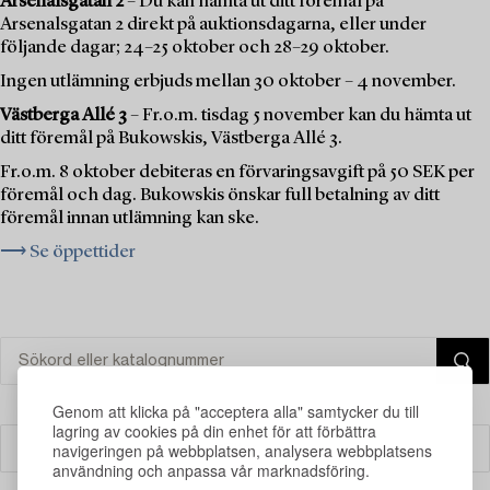
Arsenalsgatan 2
– Du kan hämta ut ditt föremål på
Arsenalsgatan 2 direkt på auktionsdagarna, eller under
följande dagar; 24–25 oktober och 28–29 oktober.
Ingen utlämning erbjuds mellan 30 oktober – 4 november.
Västberga Allé 3
– Fr.o.m. tisdag 5 november kan du hämta ut
ditt föremål på Bukowskis, Västberga Allé 3.
Fr.o.m. 8 oktober debiteras en förvaringsavgift på 50 SEK per
föremål och dag. Bukowskis önskar full betalning av ditt
föremål innan utlämning kan ske.
⟶ Se öppettider
Genom att klicka på "acceptera alla" samtycker du till
lagring av cookies på din enhet för att förbättra
navigeringen på webbplatsen, analysera webbplatsens
Filter
användning och anpassa vår marknadsföring.