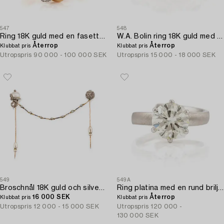
547
548
Ring 18K guld med en fasettslipad safir och runda briljantslipade diamanter.
W.A. Bolin ring 18K guld med cabochonslipade rubiner och åttkantslipade diamanter.
Återrop
Återrop
Klubbat pris
Klubbat pris
Utropspris
90 000 - 100 000 SEK
Utropspris
15 000 - 18 000 SEK
549
549A
Broschnål 18K guld och silver med emaljdetaljer samt en pärla och gammalslipade diamanter.
Ring platina med en rund briljantslipad diamant 4.10 ct enligt gravyr.
16 000 SEK
Återrop
Klubbat pris
Klubbat pris
Utropspris
12 000 - 15 000 SEK
Utropspris
120 000 -
130 000 SEK