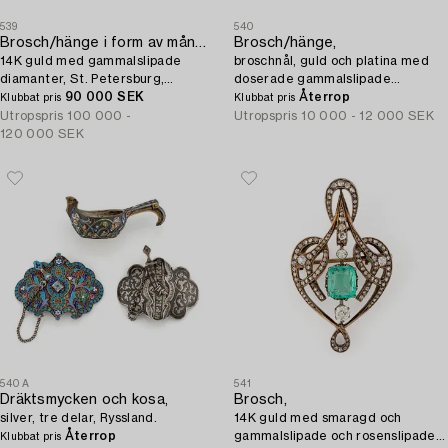
539
540
Brosch/hänge i form av månskära,
Brosch/hänge,
14K guld med gammalslipade
broschnål, guld och platina med
diamanter, St. Petersburg,
doserade gammalslipade
Ryssland.
90 000 SEK
diamanter.
Återrop
Klubbat pris
Klubbat pris
Utropspris
100 000 -
Utropspris
10 000 - 12 000 SEK
120 000 SEK
540A
541
Dräktsmycken och kosa,
Brosch,
silver, tre delar, Ryssland.
14K guld med smaragd och
Återrop
gammalslipade och rosenslipade
Klubbat pris