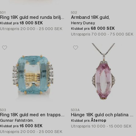
501
502
Ring 18K guld med runda briljantslipade diamanter och cabochonslipade rubiner.
Armband 18K guld,
18 000 SEK
Henry Dunay.
Klubbat pris
68 000 SEK
Utropspris
20 000 - 25 000 SEK
Klubbat pris
Utropspris
70 000 - 75 000 SEK
503
503A
Ring 18K guld med en trappslipad akvamarin och runda briljantslipade diamanter,
Hänge 18K guld och platina med en fasettslipad kunzit.
Gunnar Fahlström.
Återrop
Klubbat pris
16 000 SEK
Utropspris
10 000 - 15 000 SEK
Klubbat pris
Utropspris
20 000 - 25 000 SEK