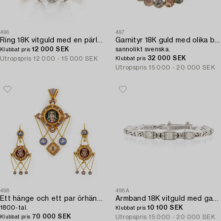
496
497
Ring 18K vitguld med en pärla och runda briljantslipade diamanter.
Garnityr 18K guld med olika bergarter,
12 000 SEK
sannolikt svenska.
Klubbat pris
32 000 SEK
Utropspris
12 000 - 15 000 SEK
Klubbat pris
Utropspris
15 000 - 20 000 SEK
498
498A
Ett hänge och ett par örhängen 18K guld med mikromosaiker,
Armband 18K vitguld med gammal- och åttkantslipade diamanter.
1800-tal.
10 100 SEK
Klubbat pris
70 000 SEK
Utropspris
15 000 - 20 000 SEK
Klubbat pris