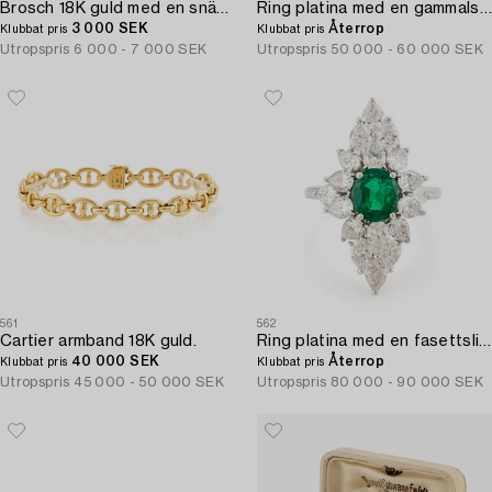
Brosch 18K guld med en snäckskalscamé.
Ring platina med en gammalslipad diamant.
3 000 SEK
Återrop
Klubbat pris
Klubbat pris
Utropspris
6 000 - 7 000 SEK
Utropspris
50 000 - 60 000 SEK
561
562
Cartier armband 18K guld.
Ring platina med en fasettslipad smaragd och briljantslipade droppslipade diamanter.
40 000 SEK
Återrop
Klubbat pris
Klubbat pris
Utropspris
45 000 - 50 000 SEK
Utropspris
80 000 - 90 000 SEK