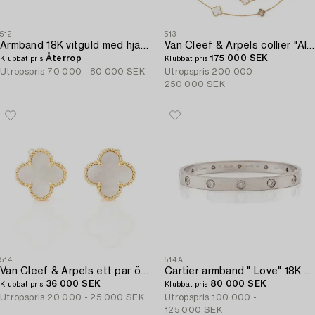
512
513
Armband 18K vitguld med hjärtformade briljantslipade diamanter.
Van Cleef & Arpels collier "Alhambra" 18K guld med pärlemor.
Återrop
175 000 SEK
Klubbat pris
Klubbat pris
Utropspris
70 000 - 80 000 SEK
Utropspris
200 000 -
250 000 SEK
514
514A
Van Cleef & Arpels ett par örhängen "Alhambra" 18K guld med pärlemor.
Cartier armband " Love" 18K vitguld med tio runda briljantslipade diamanter.
36 000 SEK
80 000 SEK
Klubbat pris
Klubbat pris
Utropspris
20 000 - 25 000 SEK
Utropspris
100 000 -
125 000 SEK