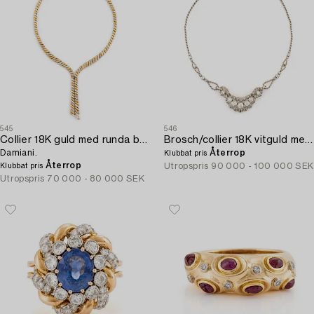
545
546
Collier 18K guld med runda briljantslipade diamanter,
Brosch/collier 18K vitguld med gammal- och åttkantslipade diamanter.
Damiani.
Återrop
Klubbat pris
Återrop
Utropspris
90 000 - 100 000 SEK
Klubbat pris
Utropspris
70 000 - 80 000 SEK