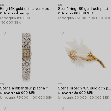
525
526
Ring 14K guld och silver med en gammalslipad diamant.
Sterlé ring 18K guld och platina med en blå fasettslipad zirkon och runda briljantslipade diamanter.
Återrop
60 000 SEK
Klubbat pris
Klubbat pris
Utropspris
120 000 -
Utropspris
75 000 - 100 000 SEK
130 000 SEK
527
528
Sterlé armbandsur platina med runda briljantslipade diamanter.
Sterlé brosch 18K guld och pärlemor med runda briljantslipade diamanter.
50 000 SEK
85 000 SEK
Klubbat pris
Klubbat pris
Utropspris
75 000 - 100 000 SEK
Utropspris
60 000 - 80 000 SEK