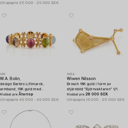
Utropspris
20 000 - 25 000 SEK
499
499A
W.A. Bolin,
Wiwen Nilsson
design Barbro Littmarck,
Brosch 18K guld i form av
armband, 18K guld med
stjärnbild "Björnvaktaren" 1/1.
cabochonslipade färgstenar,
Återrop
28 000 SEK
Klubbat pris
Klubbat pris
Stockholm 1970.
Utropspris
40 000 - 45 000 SEK
Utropspris
15 000 - 20 000 SEK