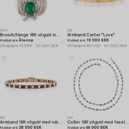
551A
552
Brosch/hänge 18K vitguld med en cabochonslipad smaragd.
Armband Cartier "Love".
Återrop
70 000 SEK
Klubbat pris
Klubbat pris
Utropspris
15 000 - 20 000 SEK
Utropspris
80 000 - 90 000 SEK
553
554
Armband 18K vitguld med rubiner och prinsesslipade diamanter.
Collier 18K vitguld med fasettslipade safirer.
38 000 SEK
55 000 SEK
Klubbat pris
Klubbat pris