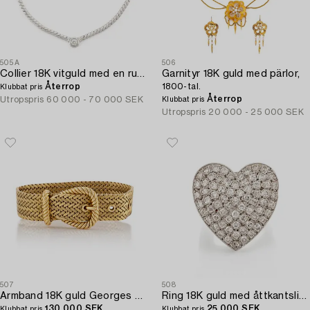
505A
506
Collier 18K vitguld med en rund briljantslipad diamant.
Garnityr 18K guld med pärlor,
Återrop
1800-tal.
Klubbat pris
Återrop
Utropspris
60 000 - 70 000 SEK
Klubbat pris
Utropspris
20 000 - 25 000 SEK
507
508
Armband 18K guld Georges L' Enfant för Hermès.
Ring 18K guld med åttkantslipade diamanter.
130 000 SEK
25 000 SEK
Klubbat pris
Klubbat pris