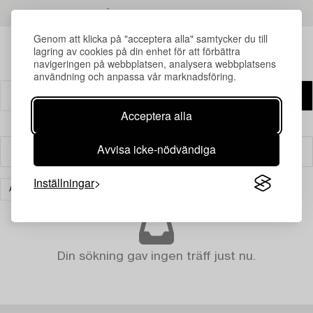
LÄS MER OM RESULTATEN
Genom att klicka på "acceptera alla" samtycker du till
lagring av cookies på din enhet för att förbättra
navigeringen på webbplatsen, analysera webbplatsens
användning och anpassa vår marknadsföring.
Acceptera alla
Avvisa icke-nödvändiga
Filter
Inställningar
ASIATISK KERAMIK & KONSTHANTVERK
RENSA ALLA
Din sökning gav ingen träff just nu.