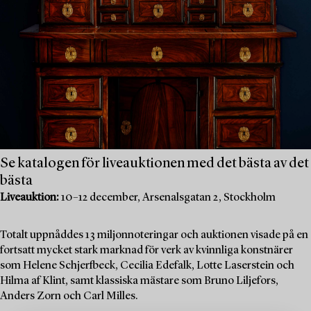
Se katalogen för liveauktionen med det bästa av det
bästa
Liveauktion:
10–12 december, Arsenalsgatan 2, Stockholm
Totalt uppnåddes 13 miljonnoteringar och auktionen visade på en
fortsatt mycket stark marknad för verk av kvinnliga konstnärer
som Helene Schjerfbeck, Cecilia Edefalk, Lotte Laserstein och
Hilma af Klint, samt klassiska mästare som Bruno Liljefors,
Anders Zorn och Carl Milles.