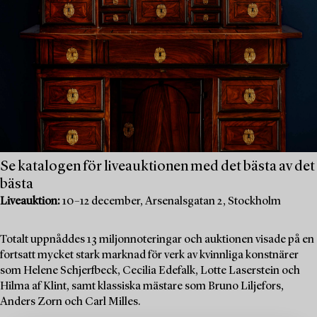
Se katalogen för liveauktionen med det bästa av det
bästa
Liveauktion:
10–12 december, Arsenalsgatan 2, Stockholm
Totalt uppnåddes 13 miljonnoteringar och auktionen visade på en
fortsatt mycket stark marknad för verk av kvinnliga konstnärer
som Helene Schjerfbeck, Cecilia Edefalk, Lotte Laserstein och
Hilma af Klint, samt klassiska mästare som Bruno Liljefors,
Anders Zorn och Carl Milles.