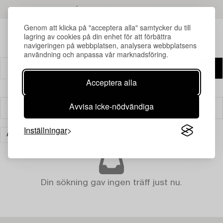
LÄS MER OM RESULTATEN
Genom att klicka på "acceptera alla" samtycker du till
lagring av cookies på din enhet för att förbättra
navigeringen på webbplatsen, analysera webbplatsens
användning och anpassa vår marknadsföring.
Acceptera alla
Avvisa icke-nödvändiga
Filter
Inställningar
ASIATISK KERAMIK & KONSTHANTVERK
RENSA ALLA
Din sökning gav ingen träff just nu.