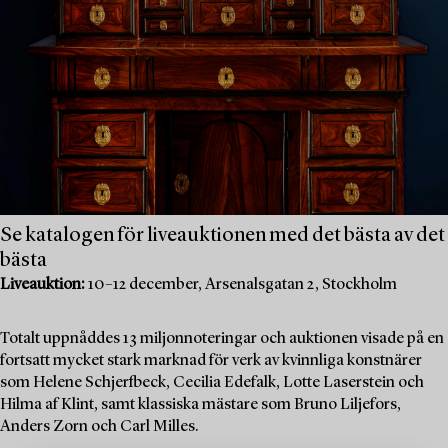
Se katalogen för liveauktionen med det bästa av det
bästa
Liveauktion:
10–12 december, Arsenalsgatan 2, Stockholm
Totalt uppnåddes 13 miljonnoteringar och auktionen visade på en
fortsatt mycket stark marknad för verk av kvinnliga konstnärer
som Helene Schjerfbeck, Cecilia Edefalk, Lotte Laserstein och
Hilma af Klint, samt klassiska mästare som Bruno Liljefors,
Anders Zorn och Carl Milles.