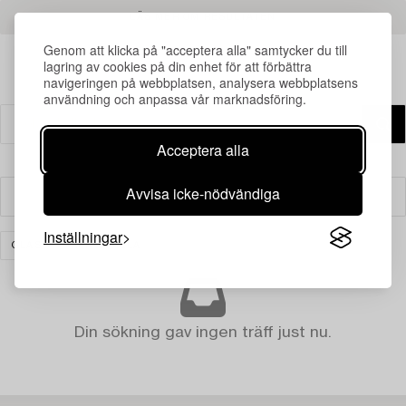
LÄS MER OM RESULTATEN
Genom att klicka på "acceptera alla" samtycker du till
lagring av cookies på din enhet för att förbättra
navigeringen på webbplatsen, analysera webbplatsens
användning och anpassa vår marknadsföring.
Acceptera alla
Avvisa icke-nödvändiga
Filter
Inställningar
GLAS
RENSA ALLA
Din sökning gav ingen träff just nu.