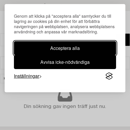
LÄS MER OM RESULTATEN
Genom att klicka på "acceptera alla" samtycker du till
lagring av cookies på din enhet för att förbättra
navigeringen på webbplatsen, analysera webbplatsens
användning och anpassa vår marknadsföring.
Acceptera alla
Avvisa icke-nödvändiga
Filter
Inställningar
KONST
RENSA ALLA
Din sökning gav ingen träff just nu.