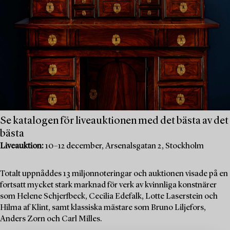
Se katalogen för liveauktionen med det bästa av det
bästa
Liveauktion:
10–12 december, Arsenalsgatan 2, Stockholm
Totalt uppnåddes 13 miljonnoteringar och auktionen visade på en
fortsatt mycket stark marknad för verk av kvinnliga konstnärer
som Helene Schjerfbeck, Cecilia Edefalk, Lotte Laserstein och
Hilma af Klint, samt klassiska mästare som Bruno Liljefors,
Anders Zorn och Carl Milles.