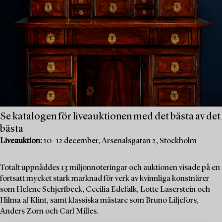
Se katalogen för liveauktionen med det bästa av det
bästa
Liveauktion:
10–12 december, Arsenalsgatan 2, Stockholm
Totalt uppnåddes 13 miljonnoteringar och auktionen visade på en
fortsatt mycket stark marknad för verk av kvinnliga konstnärer
som Helene Schjerfbeck, Cecilia Edefalk, Lotte Laserstein och
Hilma af Klint, samt klassiska mästare som Bruno Liljefors,
Anders Zorn och Carl Milles.