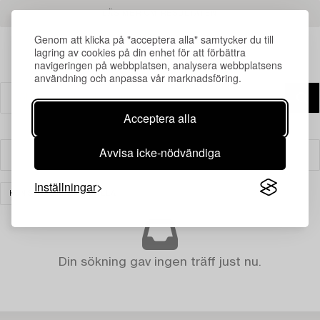
LÄS MER OM RESULTATEN
Genom att klicka på "acceptera alla" samtycker du till
lagring av cookies på din enhet för att förbättra
navigeringen på webbplatsen, analysera webbplatsens
användning och anpassa vår marknadsföring.
Acceptera alla
Avvisa icke-nödvändiga
Filter
Inställningar
KONST
RENSA ALLA
Din sökning gav ingen träff just nu.