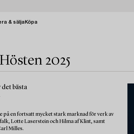
ra & sälja
Köpa
 Hösten 2025
 det bästa
m
e på en fortsatt mycket stark marknad för verk av
alk, Lotte Laserstein och Hilma af Klint, samt
arl Milles.