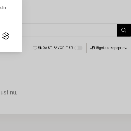
 din
s
Högsta utropspris
ENDAST FAVORITER
just nu.