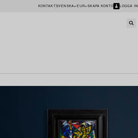
KONTAKT
SVENSKA
EUR
SKAPA KONTO
LOGGA IN