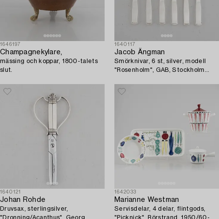
1646197
1640117
Champagnekylare,
Jacob Ängman
mässing och koppar, 1800-talets
Smörknivar, 6 st, silver, modell
slut.
"Rosenholm", GAB, Stockholm
1951-57.
1640121
1642033
Johan Rohde
Marianne Westman
Druvsax, sterlingsilver,
Servisdelar, 4 delar, flintgods,
"Dronning/Acanthus", Georg
"Picknick", Rörstrand, 1950/60-