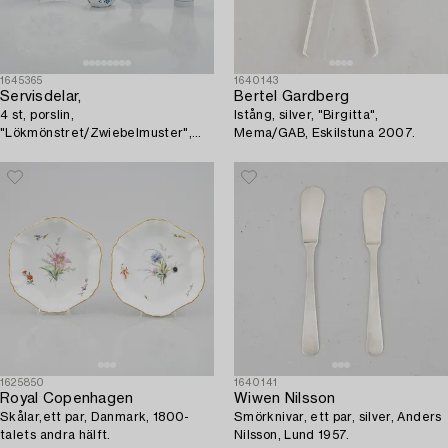
1645365
1640143
Servisdelar,
Bertel Gardberg
4 st, porslin,
Istång, silver, "Birgitta",
"Lökmönstret/Zwiebelmuster",
Mema/GAB, Eskilstuna 2007.
Meissen samt Teichert-Werke i
Meissen, Tyskland.
1625850
1640141
Royal Copenhagen
Wiwen Nilsson
Skålar,ett par, Danmark, 1800-
Smörknivar, ett par, silver, Anders
talets andra hälft.
Nilsson, Lund 1957.