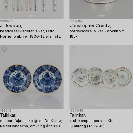
1626668
1646056
J. Tostrup,
Christopher Creutz,
bestickservisdelar, 15 st, Oslo,
bordsklocka, silver, Stockholm
Norge, omkring 1900-talets mitt.
1857.
1640151
1637045
Tallrikar,
Tallrikar,
ett par, fajans, troligtvis De Klauw,
4 st, kompaniporslin, Kina,
Nederländerna, omkring år 1800.
Qianlong (1736-95).