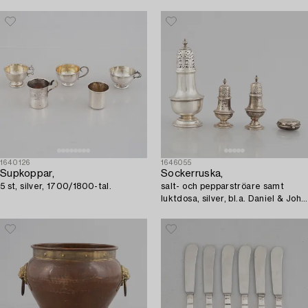
1640126
1646055
Supkoppar,
Sockerruska,
5 st, silver, 1700/1800-tal.
salt- och pepparströare samt
luktdosa, silver, bl.a. Daniel & John
Wellby, London, England 1905.