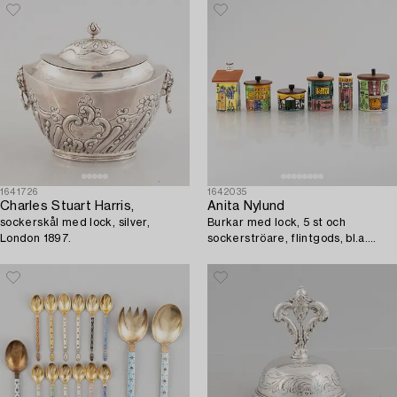
1641726
1642035
Charles Stuart Harris,
Anita Nylund
sockerskål med lock, silver,
Burkar med lock, 5 st och
London 1897.
sockerströare, flintgods, bl.a.
Anita Nylund, "Vår lilla stad", Jie,
Gantofta.