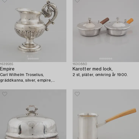
1639585
1630880
Empire
Karotter med lock,
Carl Wilhelm Troselius,
2 st, pläter, omkring år 1900.
gräddkanna, silver, empire,
Stockholm (1825-1842).