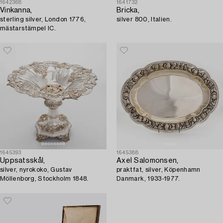
1642368
1641732
Vinkanna,
Bricka,
sterling silver, London 1776,
silver 800, Italien.
mästarstämpel IC.
1645393
1645388
Uppsatsskål,
Axel Salomonsen,
silver, nyrokoko, Gustav
praktfat, silver, Köpenhamn
Möllenborg, Stockholm 1848.
Danmark, 1933-1977.