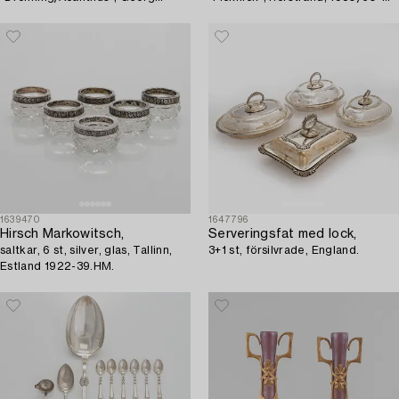
Jensen, Danmark, efter 1945.
tal.
1639470
1647796
Hirsch Markowitsch,
Serveringsfat med lock,
saltkar, 6 st, silver, glas, Tallinn,
3+1 st, försilvrade, England.
Estland 1922-39.HM.