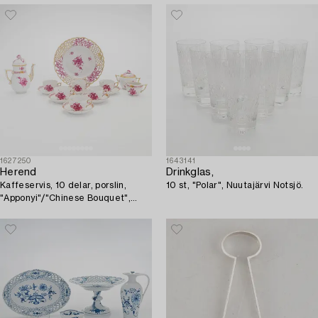
1627250
1643141
Herend
Drinkglas,
Kaffeservis, 10 delar, porslin,
10 st, "Polar", Nuutajärvi Notsjö.
"Apponyi"/"Chinese Bouquet",
Ungern 1900-tal.