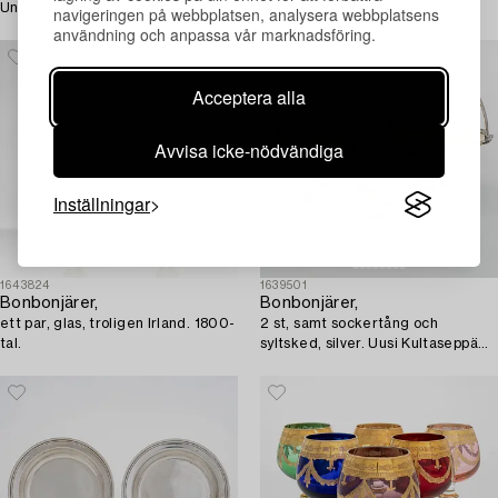
Ungern 1867-1922.
talets första hälft. Empire.
navigeringen på webbplatsen, analysera webbplatsens
användning och anpassa vår marknadsföring.
Acceptera alla
Avvisa icke-nödvändiga
Inställningar
1643824
1639501
Bonbonjärer,
Bonbonjärer,
ett par, glas, troligen Irland. 1800-
2 st, samt sockertång och
tal.
syltsked, silver. Uusi Kultaseppä
Oy, Helsingfors, 1920-1930-tal.