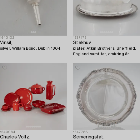
1640102
1637176
Vinsil,
Stekhuv,
silver, Willam Bond, Dublin 1804.
pläter, Atkin Brothers, Sheffield,
England samt fat, omkring år
1900.
1640084
1647788
Charles Voltz,
Serveringsfat,