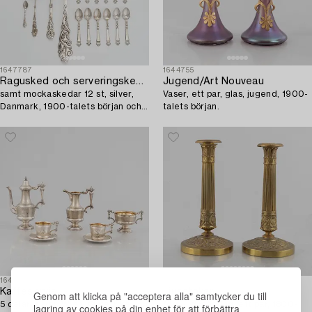
1647787
1644755
Ragusked och serveringskedar 3 st,
Jugend/Art Nouveau
samt mockaskedar 12 st, silver,
Vaser, ett par, glas, jugend, 1900-
Danmark, 1900-talets början och
talets början.
första hälft.
1644720
1637119
Kaffeservis,
Ljusstakar,
Genom att klicka på "acceptera alla" samtycker du till
5 delar, silver, Wien, Österrike-
förgylld mässing, ett par, 1800-
lagring av cookies på din enhet för att förbättra