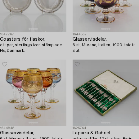
1647767
1644852
Coasters för flaskor,
Glasservisdelar,
ett par, sterlingsilver, stämplade
6 st, Murano, Italien, 1900-talets
FB, Danmark.
slut.
1644848
1625764
Glasservisdelar,
Laparra & Gabriel,
6 st, Murano, Italien, 1900-talets
ostrongafflar, 12 st, silver, Paris,