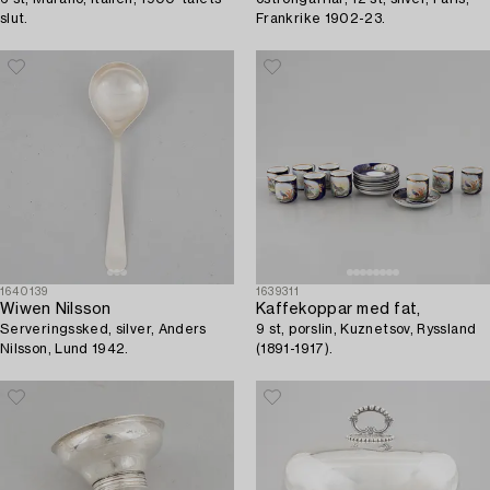
slut.
Frankrike 1902-23.
1640139
1639311
Wiwen Nilsson
Kaffekoppar med fat,
Serveringssked, silver, Anders
9 st, porslin, Kuznetsov, Ryssland
Nilsson, Lund 1942.
(1891-1917).