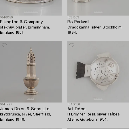
1646059
1631569
Elkington & Company,
Bo Parkvall
stekhuv, pläter, Birmingham,
Gräddkanna, silver, Stockholm
England 1851.
1994.
1641727
1640136
James Dixon & Sons Ltd,
Art Déco
kryddruska, silver, Sheffield,
H Brogren, tesil, silver, Håbes
England 1946.
Ateljé, Göteborg 1934.