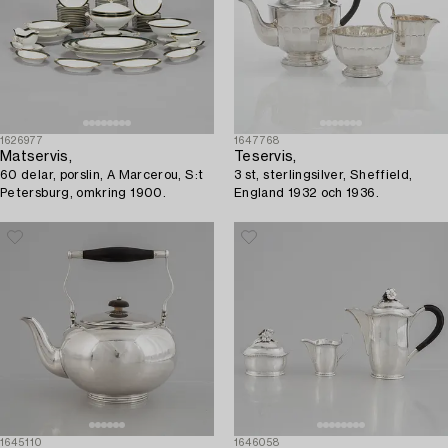
1626977
1647768
Matservis,
Teservis,
60 delar, porslin, A Marcerou, S:t
3 st, sterlingsilver, Sheffield,
Petersburg, omkring 1900.
England 1932 och 1936.
1645110
1646058