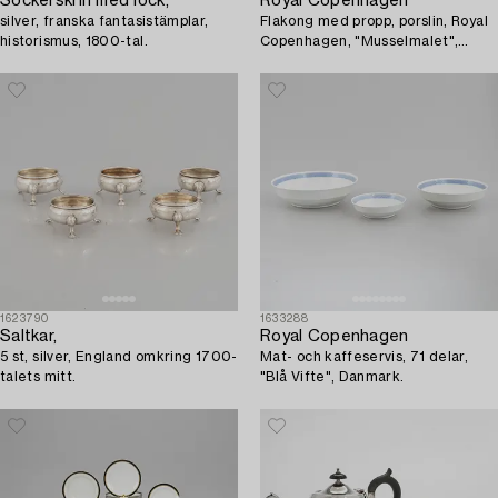
Sockerskrin med lock,
Royal Copenhagen
silver, franska fantasistämplar,
Flakong med propp, porslin, Royal
historismus, 1800-tal.
Copenhagen, "Musselmalet",
modell 121, 1893-1900.
1623790
1633288
Saltkar,
Royal Copenhagen
5 st, silver, England omkring 1700-
Mat- och kaffeservis, 71 delar,
talets mitt.
"Blå Vifte", Danmark.