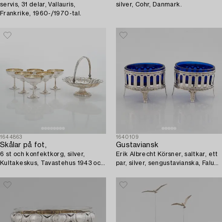
servis, 31 delar, Vallauris,
silver, Cohr, Danmark.
Frankrike, 1960-/1970-tal.
1644863
1640109
Skålar på fot,
Gustaviansk
6 st och konfektkorg, silver,
Erik Albrecht Körsner, saltkar, ett
Kultakeskus, Tavastehus 1943 och
par, silver, sengustavianska, Falun
1956.
1794.