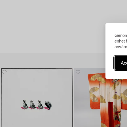
Genom 
enhet 
använd
Acc