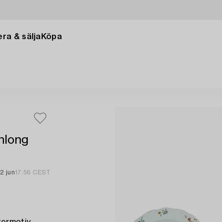
ra & sälja
Köpa
anlong
2 jun
17:56 CEST