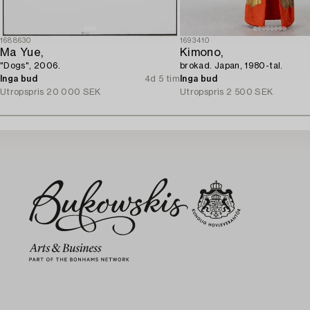
1688630
1693410
Ma Yue,
Kimono,
"Dogs", 2006.
brokad. Japan, 1980-tal.
Inga bud
4d 5 tim
Inga bud
Utropspris
20 000 SEK
Utropspris
2 500 SEK