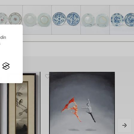
 din
s