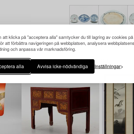
att klicka på "acceptera alla" samtycker du till lagring av cookies på
för att förbättra navigeringen på webbplatsen, analysera webbplatsen
ning och anpassa vår marknadsföring.
Andra har även tittat på
eptera alla
Avvisa icke-nödvändiga
Inställningar