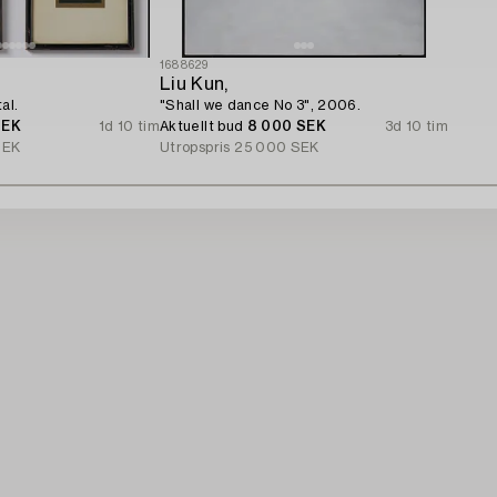
1688629
Liu Kun,
al.
"Shall we dance No 3", 2006.
SEK
1d 10 tim
Aktuellt bud
8 000 SEK
3d 10 tim
SEK
Utropspris
25 000 SEK