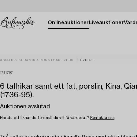
Onlineauktioner
Liveauktioner
Värde
ASIATISK KERAMIK & KONSTHANTVERK
ÖVRIGT
1711797
6 tallrikar samt ett fat, porslin, Kina, Qi
(1736-95).
Auktionen avslutad
Har du ett liknande föremål du vill få värderat?
Kontakta oss