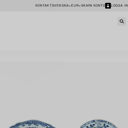
KONTAKT
SVENSKA
EUR
SKAPA KONTO
LOGGA IN