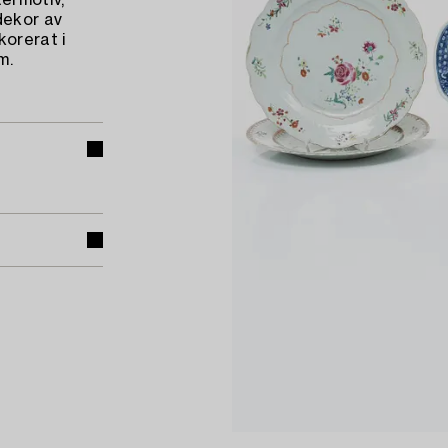
termotiv,
dekor av
korerat i
m.