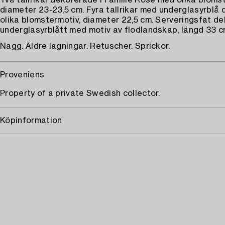
Två tallrikar dekorerade i Famille Rose med olika bloms
diameter 23-23,5 cm. Fyra tallrikar med underglasyrblå 
olika blomstermotiv, diameter 22,5 cm. Serveringsfat de
underglasyrblått med motiv av flodlandskap, längd 33 c
Nagg. Äldre lagningar. Retuscher. Sprickor.
Proveniens
Property of a private Swedish collector.
Köpinformation