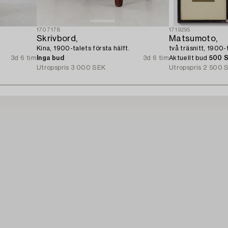
1707178
1719295
Skrivbord,
Matsumoto,
Kina, 1900-talets första hälft.
två träsnitt, 1900-t
3d 6 tim
Inga bud
3d 6 tim
Aktuellt bud
500 
Utropspris
3 000 SEK
Utropspris
2 500 