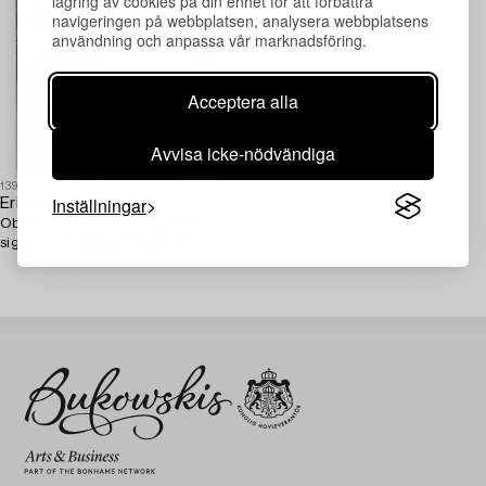
lagring av cookies på din enhet för att förbättra
navigeringen på webbplatsen, analysera webbplatsens
användning och anpassa vår marknadsföring.
Acceptera alla
Avvisa icke-nödvändiga
1393754
Inställningar
Erik Höglund
Objekt, glas och betong, Boda,
signerat E Höglund Boda 68.