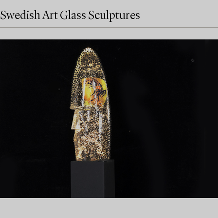
Swedish Art Glass Sculptures