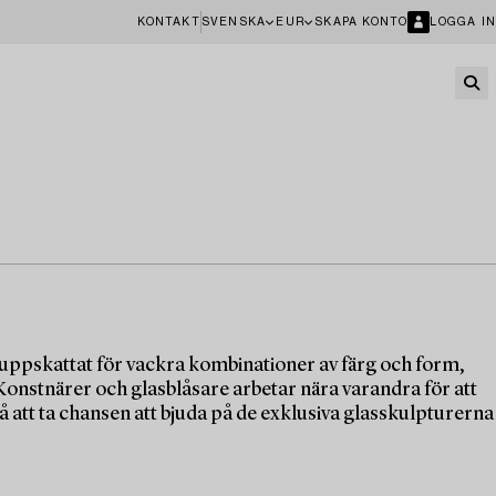
KONTAKT
SVENSKA
EUR
SKAPA KONTO
LOGGA IN
 uppskattat för vackra kombinationer av färg och form,
 Konstnärer och glasblåsare arbetar nära varandra för att
å att ta chansen att bjuda på de exklusiva glasskulpturerna