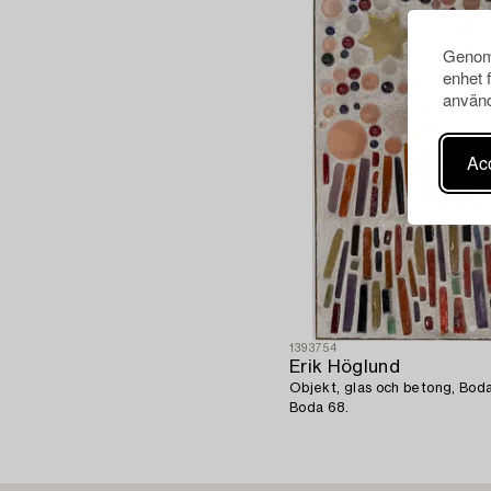
Genom 
enhet 
använd
Acc
1393754
Erik Höglund
Objekt, glas och betong, Bod
Boda 68.