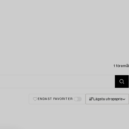
1 föremål
Lägsta utropspris
ENDAST FAVORITER