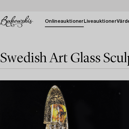
Onlineauktioner
Liveauktioner
Värde
Swedish Art Glass Scul