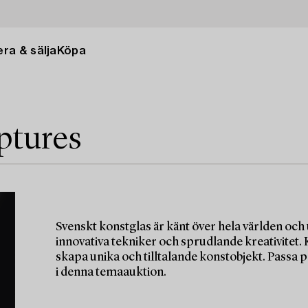
ra & sälja
Köpa
ptures
Svenskt konstglas är känt över hela världen och
innovativa tekniker och sprudlande kreativitet.
skapa unika och tilltalande konstobjekt. Passa p
i denna temaauktion.