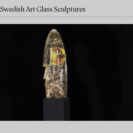
Swedish Art Glass Sculptures