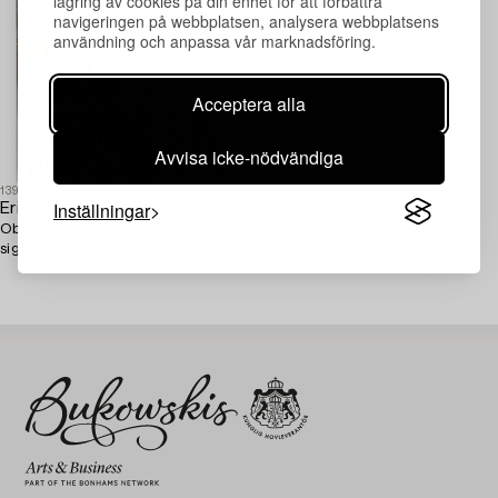
lagring av cookies på din enhet för att förbättra
navigeringen på webbplatsen, analysera webbplatsens
användning och anpassa vår marknadsföring.
Acceptera alla
Avvisa icke-nödvändiga
1393754
Inställningar
Erik Höglund
Objekt, glas och betong, Boda,
signerat E Höglund Boda 68.