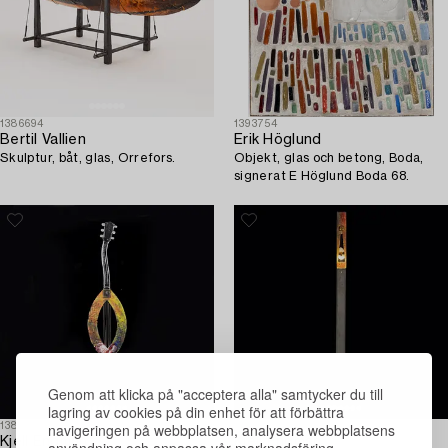
1386694
1393754
Bertil Vallien
Erik Höglund
Skulptur, båt, glas, Orrefors.
Objekt, glas och betong, Boda,
signerat E Höglund Boda 68.
Genom att klicka på "acceptera alla" samtycker du till
lagring av cookies på din enhet för att förbättra
navigeringen på webbplatsen, analysera webbplatsens
1389341
1403761
Kjell Engman
Kjell Engman