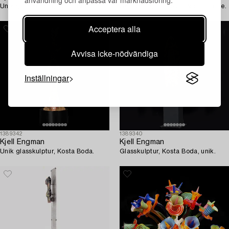
användning och anpassa vår marknadsföring.
Unik glasskulptur, Kosta Boda.
Skulptur, glas, Kosta Boda unique.
Acceptera alla
Avvisa icke-nödvändiga
Inställningar
1389342
1389340
Kjell Engman
Kjell Engman
Unik glasskulptur, Kosta Boda.
Glasskulptur, Kosta Boda, unik.