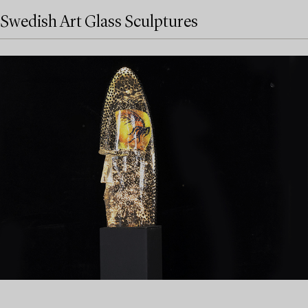
Swedish Art Glass Sculptures