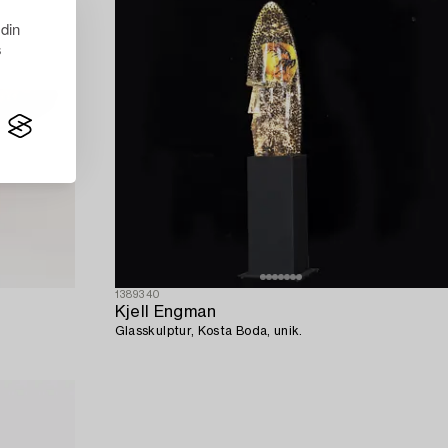
 din
s
1389340
Kjell Engman
Glasskulptur, Kosta Boda, unik.