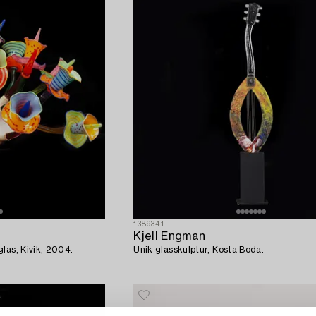
1389341
Kjell Engman
las, Kivik, 2004.
Unik glasskulptur, Kosta Boda.