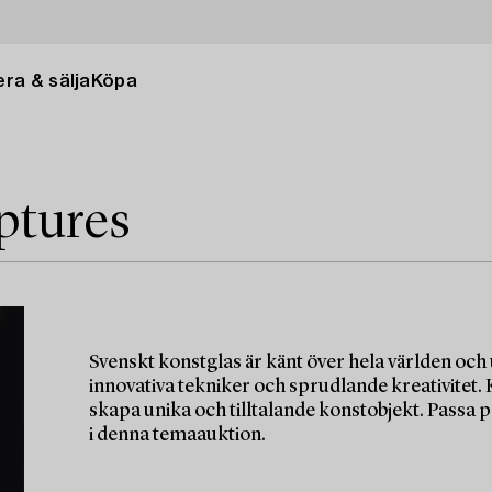
ra & sälja
Köpa
ptures
Svenskt konstglas är känt över hela världen och
innovativa tekniker och sprudlande kreativitet.
skapa unika och tilltalande konstobjekt. Passa p
i denna temaauktion.