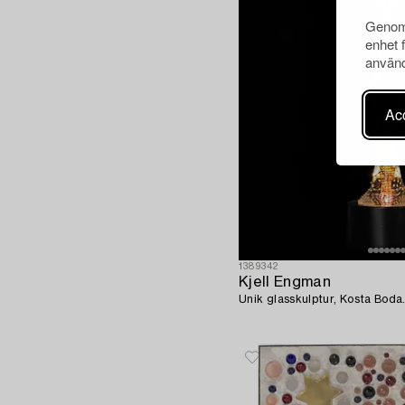
Genom 
enhet 
använd
Acc
1389342
Kjell Engman
Unik glasskulptur, Kosta Boda