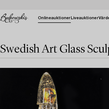
Onlineauktioner
Liveauktioner
Värde
Swedish Art Glass Scul