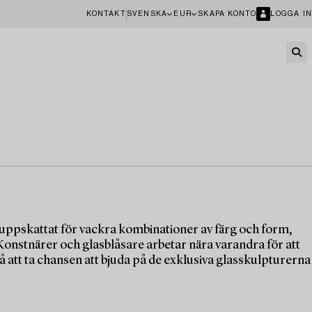
KONTAKT
SVENSKA
EUR
SKAPA KONTO
LOGGA IN
 uppskattat för vackra kombinationer av färg och form,
 Konstnärer och glasblåsare arbetar nära varandra för att
å att ta chansen att bjuda på de exklusiva glasskulpturerna