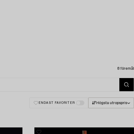
8 föremål
Högsta utropspris
ENDAST FAVORITER