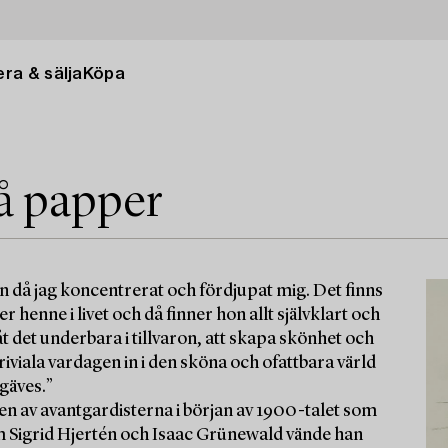
ra & sälja
Köpa
på papper
aron då jag koncentrerat och fördjupat mig. Det finns
henne i livet och då finner hon allt självklart och
åt det underbara i tillvaron, att skapa skönhet och
iviala vardagen in i den sköna och ofattbara värld
rgäves.”
n av avantgardisterna i början av 1900-talet som
m Sigrid Hjertén och Isaac Grünewald vände han