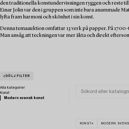
den traditionella konstundervisningen ryggen och reste til
Einar Jolin var den i gruppen som inte bara anammade Mati
lyfta fram harmoni och skönhet i sin konst.
Denna temaauktion omfattar 13 verk på papper. På 1700-t
Man ansåg att teckningen var mer äkta och direkt eftersom
DÖLJ FILTER
Alla kategorier
Konst
Modern svensk konst
KONST
MODERN SVENS