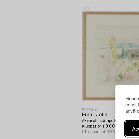
Genom 
enhet 
använd
1404202
Einar Jolin
Akvarell, stämpelsignerad Eina
Klubbat pris
3 000 SEK
Acc
Utropspris
4 000 SEK