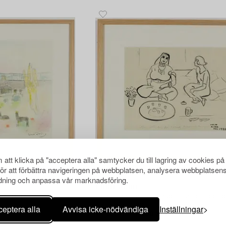
att klicka på "acceptera alla" samtycker du till lagring av cookies på
för att förbättra navigeringen på webbplatsen, analysera webbplatsen
ning och anpassa vår marknadsföring.
1404211
Einar Jolin
r Jolin.
Tuschteckning, signerad Einar Jolin och 
Alger dec 1922.
eptera alla
Avvisa icke-nödvändiga
Inställningar
Klubbat pris
4 400 SEK
Utropspris
4 000 SEK