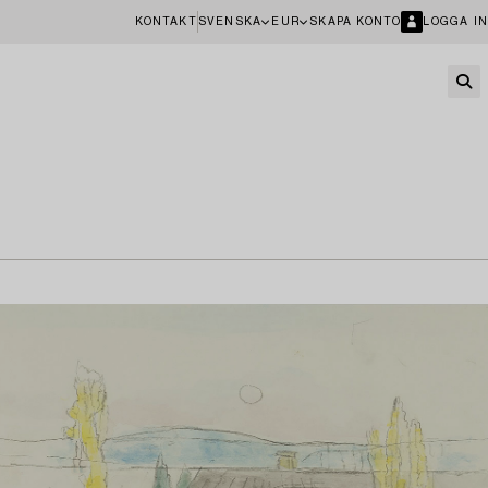
KONTAKT
SVENSKA
EUR
SKAPA KONTO
LOGGA IN