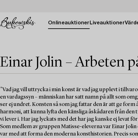
Onlineauktioner
Liveauktioner
Värde
Einar Jolin – Arbeten 
”Vad jag vill uttrycka i min konst är vad jag upplevt i tillv
en vardagssyn – människan har satt namn på allt som omger 
ser ej undret. Konsten så som jag fattar den är att ge form 
harmoni, att kunna lyfta den känsliga åskådaren från den tr
vi lever i. Har jag lyckats med det har jag kanske ej levat fö
Som medlem av gruppen Matisse-eleverna var Einar Jolin e
var med att forma den moderna konsthistorien. Precis so