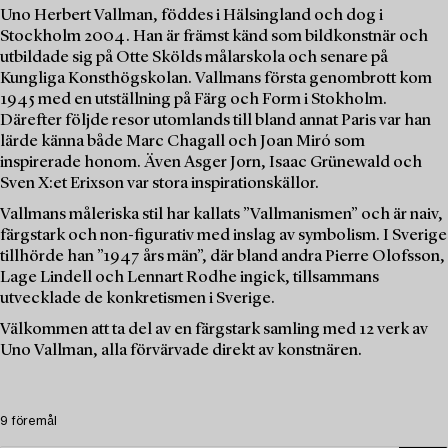
Uno Herbert Vallman, föddes i Hälsingland och dog i
Stockholm 2004. Han är främst känd som bildkonstnär och
utbildade sig på Otte Skölds målarskola och senare på
Kungliga Konsthögskolan. Vallmans första genombrott kom
1945 med en utställning på Färg och Form i Stokholm.
Därefter följde resor utomlands till bland annat Paris var han
lärde känna både Marc Chagall och Joan Miró som
inspirerade honom. Även Asger Jorn, Isaac Grünewald och
Sven X:et Erixson var stora inspirationskällor.
Vallmans måleriska stil har kallats ”Vallmanismen” och är naiv,
färgstark och non-figurativ med inslag av symbolism. I Sverige
tillhörde han ”1947 års män”, där bland andra Pierre Olofsson,
Lage Lindell och Lennart Rodhe ingick, tillsammans
utvecklade de konkretismen i Sverige.
Välkommen att ta del av en färgstark samling med 12 verk av
Uno Vallman, alla förvärvade direkt av konstnären.
9 föremål