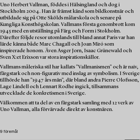
Uno Herbert Vallman, föddes i Hälsingland och dog i
Stockholm 2004. Han är främst känd som bildkonstnär och
utbildade sig på Otte Skölds målarskola och senare på
Kungliga Konsthögskolan. Vallmans första genombrott kom
1945 med en utställning på Färg och Form i Stokholm.
Därefter följde resor utomlands till bland annat Paris var han
lärde känna både Marc Chagall och Joan Miró som
inspirerade honom. Även Asger Jorn, Isaac Grünewald och
Sven X:et Erixson var stora inspirationskällor.
Vallmans måleriska stil har kallats ”Vallmanismen” och är naiv,
färgstark och non-figurativ med inslag av symbolism. I Sverige
tillhörde han ”1947 års män”, där bland andra Pierre Olofsson,
Lage Lindell och Lennart Rodhe ingick, tillsammans
utvecklade de konkretismen i Sverige.
Välkommen att ta del av en färgstark samling med 12 verk av
Uno Vallman, alla förvärvade direkt av konstnären.
9 föremål