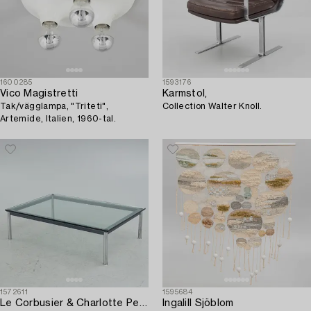
1600285
1593176
Vico Magistretti
Karmstol,
Tak/vägglampa, "Triteti",
Collection Walter Knoll.
Artemide, Italien, 1960-tal.
1572611
1595684
Le Corbusier & Charlotte Perriand ,
Ingalill Sjöblom