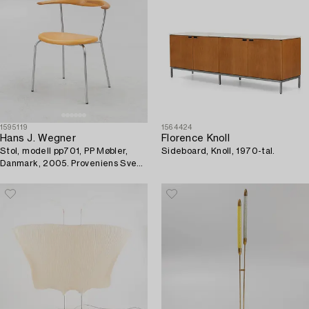
1595119
1564424
Hans J. Wegner
Florence Knoll
Stol, modell pp701, PP Møbler,
Sideboard, Knoll, 1970-tal.
Danmark, 2005. Proveniens Sven
Lundh.