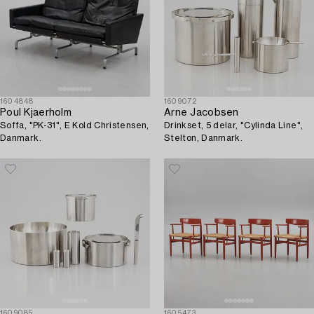
1604848
1609072
Poul Kjaerholm
Arne Jacobsen
Soffa, "PK-31", E Kold Christensen,
Drinkset, 5 delar, "Cylinda Line",
Danmark.
Stelton, Danmark.
1609085
1605473