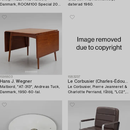
Danmark, ROOM100 Special 2019
daterad 1960.
Edition.
1596603
1583237
Hans J. Wegner
Le Corbusier (Charles-Édouard Jeanneret)
Matbord, "AT-313", Andreas Tuck,
Le Corbusier, Pierre Jeanneret &
Danmark, 1950-60-tal.
Charlotte Perriand, fåtölj, "LC2",
Cassina, Italien.