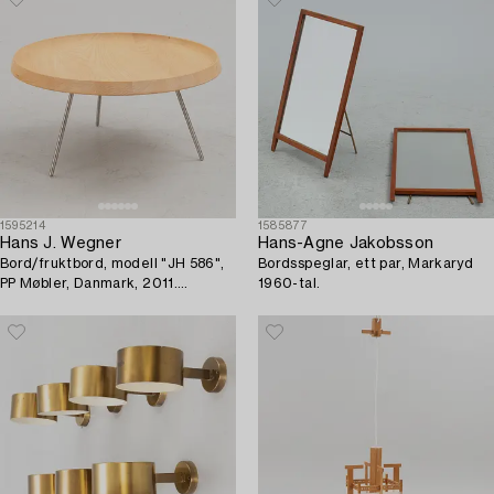
1595214
1585877
Hans J. Wegner
Hans-Agne Jakobsson
Bord/fruktbord, modell "JH 586",
Bordsspeglar, ett par, Markaryd
PP Møbler, Danmark, 2011.
1960-tal.
Proveniens Sven Lundh.