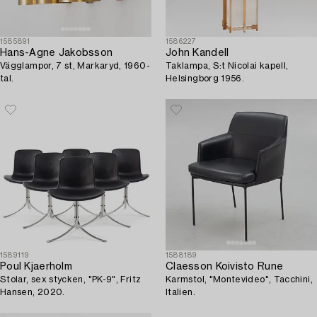
1585891
1586227
Hans-Agne Jakobsson
John Kandell
Vägglampor, 7 st, Markaryd, 1960-
Taklampa, S:t Nicolai kapell,
tal.
Helsingborg 1956.
1589119
1588189
Poul Kjaerholm
Claesson Koivisto Rune
Stolar, sex stycken, "PK-9", Fritz
Karmstol, "Montevideo", Tacchini,
Hansen, 2020.
Italien.