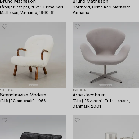
Bruno Mathsson
Bruno Mathsson
Fåtöljer, ett par, "Eva", Firma Karl
Soffbord, Firma Karl Mathsson,
Mathsson, Värnamo, 1960-61.
Värnamo.
1607849
1600697
Scandinavian Modern,
Arne Jacobsen
fåtölj "Clam chair", 1956.
Fåtölj, "Svanen", Fritz Hansen,
Danmark 2001.