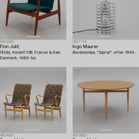
1605580
1607713
Finn Juhl,
Ingo Maurer
fåtölj, modell 138, France & Søn,
Bordslampa, "Spiral", efter 1965.
Danmark, 1960-tal.
1604851
1604850