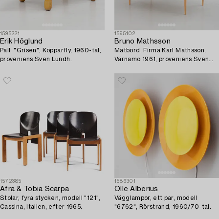
1595221
1595102
Erik Höglund
Bruno Mathsson
Pall, "Grisen", Kopparfly, 1960-tal,
Matbord, Firma Karl Mathsson,
proveniens Sven Lundh.
Värnamo 1961, proveniens Sven
Lundh.
1572385
1586301
Afra & Tobia Scarpa
Olle Alberius
Stolar, fyra stycken, modell "121",
Vägglampor, ett par, modell
Cassina, Italien, efter 1965.
"6762", Rörstrand, 1960/70-tal.