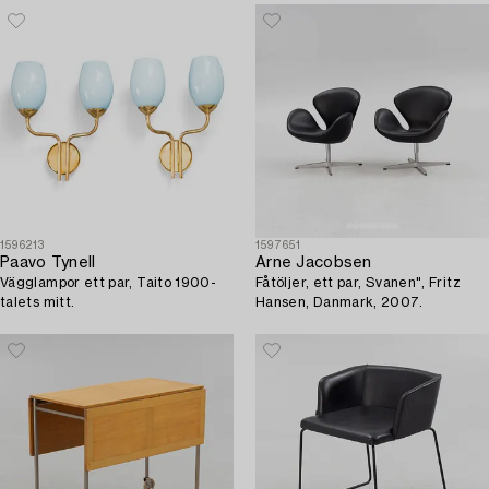
1596213
1597651
Paavo Tynell
Arne Jacobsen
Vägglampor ett par, Taito 1900-
Fåtöljer, ett par, Svanen", Fritz
talets mitt.
Hansen, Danmark, 2007.