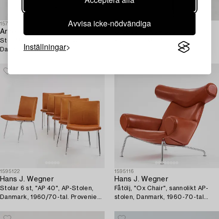
Avvisa icke-nödvändiga
1577556
1588281
Arne Jacobsen
Claesson Koivisto Rune
Stol, "Myran", Fritz Hansen,
Karmstol, "Mirò", Capdell.
Inställningar
Danmark, 1998.
1595122
1595116
Hans J. Wegner
Hans J. Wegner
Stolar 6 st, "AP 40", AP-Stolen,
Fåtölj, "Ox Chair", sannolikt AP-
Danmark, 1960/70-tal. Proveniens
stolen, Danmark, 1960-70-tal
Sven Lundh.
Proveniens Sven Lundh.