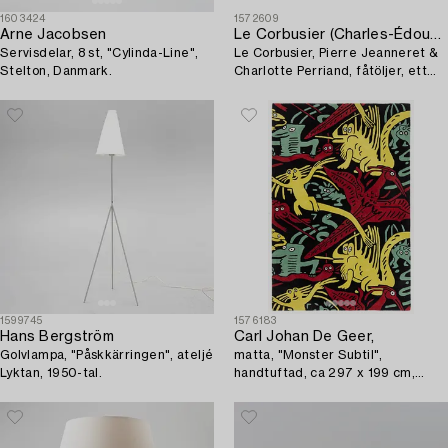
1603424
1572609
Arne Jacobsen
Le Corbusier (Charles-Édouard Jeanneret)
Servisdelar, 8 st, "Cylinda-Line",
Le Corbusier, Pierre Jeanneret &
Stelton, Danmark.
Charlotte Perriand, fåtöljer, ett
par, "LC 2", Cassina.
1599745
1576183
Hans Bergström
Carl Johan De Geer,
Golvlampa, "Påskkärringen", ateljé
matta, "Monster Subtil",
Lyktan, 1950-tal.
handtuftad, ca 297 x 199 cm,
signerad och numrerad 1/25.