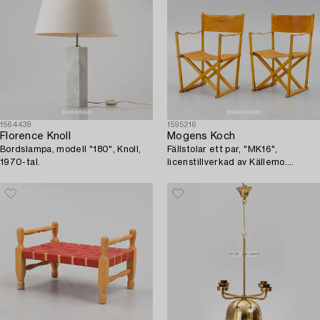
1564439
1595216
Florence Knoll
Mogens Koch
Bordslampa, modell "180", Knoll,
Fällstolar ett par, "MK16",
1970-tal.
licenstillverkad av Källemo.
Proveniens Sven Lundh.