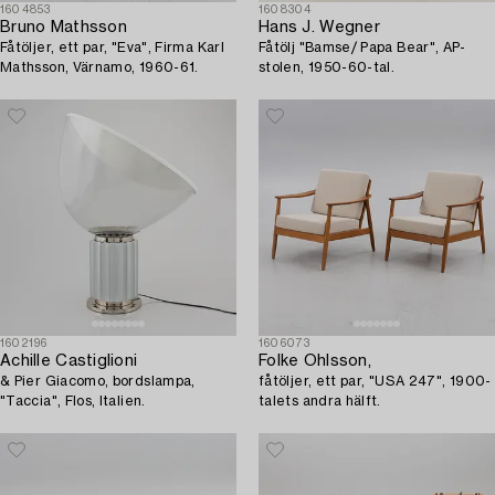
1604853
1608304
Bruno Mathsson
Hans J. Wegner
Fåtöljer, ett par, "Eva", Firma Karl
Fåtölj "Bamse/ Papa Bear", AP-
Mathsson, Värnamo, 1960-61.
stolen, 1950-60-tal.
1602196
1606073
Achille Castiglioni
Folke Ohlsson,
& Pier Giacomo, bordslampa,
fåtöljer, ett par, "USA 247", 1900-
"Taccia", Flos, Italien.
talets andra hälft.