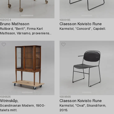
1595104
1588195
Bruno Mathsson
Claesson Koivisto Rune
Rullbord, "Berit", Firma Karl
Karmstol, ”Concord”, Capdell.
Mathsson, Värnamo, proveniens
Sven Lundh.
1596626
1589868
Vitrinskåp,
Claesson Koivisto Rune
Scandinavian Modern, 1900-
Karmstol, "Oval", Skandiform,
talets mitt.
2015.