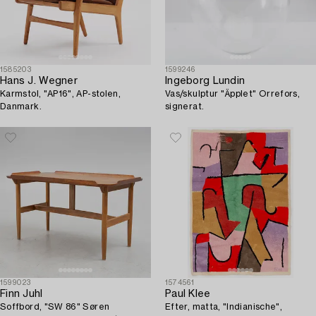
1585203
1599246
Hans J. Wegner
Ingeborg Lundin
Karmstol, "AP16", AP-stolen,
Vas/skulptur "Äpplet" Orrefors,
Danmark.
signerat.
1599023
1574561
Finn Juhl
Paul Klee
Soffbord, "SW 86" Søren
Efter, matta, "Indianische",