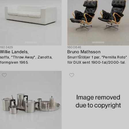
1603429
1600846
Willie Landels,
Bruno Mathsson
soffa, "Throw Away", Zanotta,
Snurrfåtöljer 1 par, "Pernilla Roto"
formgiven 1965.
för DUX sent 1900-tal/2000-tal.