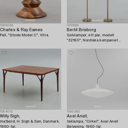
1586088
1599966
Charles & Ray Eames
Bertil Brisborg
Pall, "Stools Model C", Vitra.
Golvlampor, ett par, modell
"32160", Nordiska kompaniet
1940-tal.
1584012
1590280
Willy Sigh,
Axel Anell,
matbord, H. Sigh & Søn, Danmark,
taklampa, "Cirkel", Axel Anell
1960-tal.
Belysning, 1960-tal.