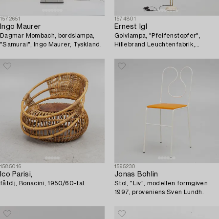
1572651
1574801
Ingo Maurer
Ernest Igl
Dagmar Mombach, bordslampa,
Golvlampa, "Pfeifenstopfer",
"Samurai", Ingo Maurer, Tyskland.
Hillebrand Leuchtenfabrik,
Tyskland 1950-tal.
1585016
1595230
Ico Parisi,
Jonas Bohlin
fåtölj, Bonacini, 1950/60-tal.
Stol, "Liv", modellen formgiven
1997, proveniens Sven Lundh.