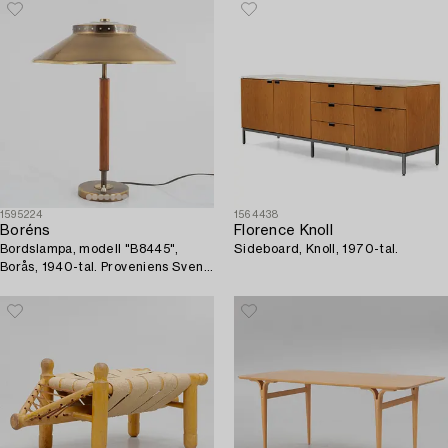
1595224
1564438
Boréns
Florence Knoll
Bordslampa, modell "B8445",
Sideboard, Knoll, 1970-tal.
Borås, 1940-tal. Proveniens Sven
Lundh.