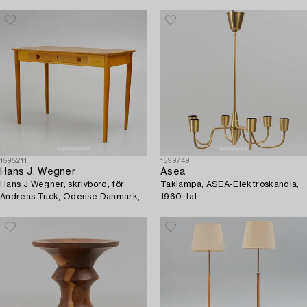
1595211
1599749
Hans J. Wegner
Asea
Hans J Wegner, skrivbord, för
Taklampa, ASEA-Elektroskandia,
Andreas Tuck, Odense Danmark,
1960-tal.
proveniens Sven Lundh.