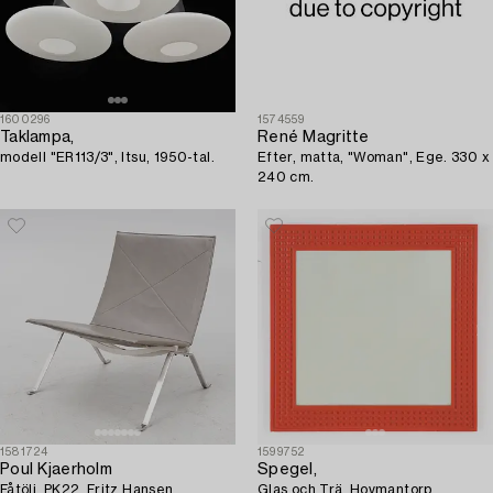
1600296
1574559
Taklampa,
René Magritte
modell "ER113/3", Itsu, 1950-tal.
Efter, matta, "Woman", Ege. 330 x
240 cm.
1581724
1599752
Poul Kjaerholm
Spegel,
Fåtölj, PK22, Fritz Hansen,
Glas och Trä, Hovmantorp,