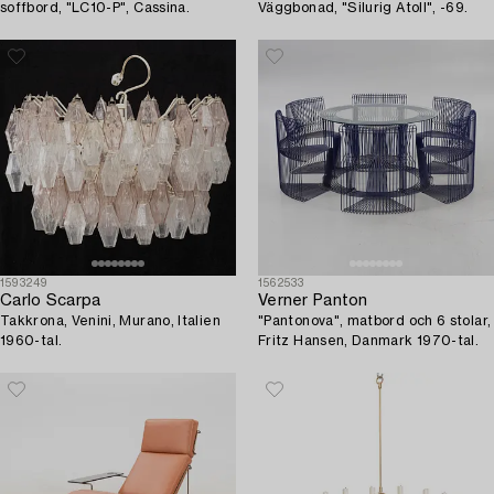
soffbord, "LC10-P", Cassina.
Väggbonad, "Silurig Atoll", -69.
1593249
1562533
Carlo Scarpa
Verner Panton
Takkrona, Venini, Murano, Italien
"Pantonova", matbord och 6 stolar,
1960-tal.
Fritz Hansen, Danmark 1970-tal.