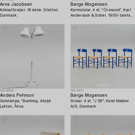
Arne Jacobsen
Børge Mogensen
Köksattiraljer, 18 delar, Stelton,
Karmstolar, 4 st, "Öresund", Karl
Danmark.
Andersson & Söner, 1900-talets
andra hälft.
1604859
1604411
Anders Pehrson
Børge Mogensen
Golvlampa, "Bumling, Ateljé
Stolar, 4 st, "J 39", Kvist Møbler
Lyktan, Åhus.
A/S, Danmark.