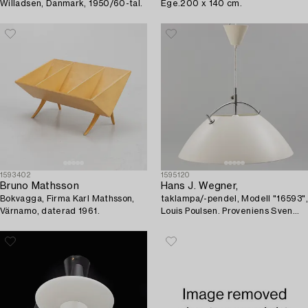
Willadsen, Danmark, 1950/60-tal.
Ege.200 x 140 cm.
1593402
1595120
Bruno Mathsson
Hans J. Wegner,
Bokvagga, Firma Karl Mathsson,
taklampa/-pendel, Modell "16593",
Värnamo, daterad 1961.
Louis Poulsen. Proveniens Sven
Lundh.