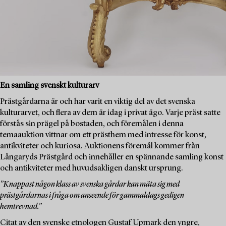
En samling svenskt kulturarv
Prästgårdarna är och har varit en viktig del av det svenska
kulturarvet, och flera av dem är idag i privat ägo. Varje präst satte
förstås sin prägel på bostaden, och föremålen i denna
temaauktion vittnar om ett prästhem med intresse för konst,
antikviteter och kuriosa. Auktionens föremål kommer från
Långaryds Prästgård och innehåller en spännande samling konst
och antikviteter med huvudsakligen danskt ursprung.
”Knappast någon klass av svenska gårdar kan mäta sig med
prästgårdarnas i fråga om anseende för gammaldags gedigen
hemtrevnad.”
Citat av den svenske etnologen Gustaf Upmark den yngre,