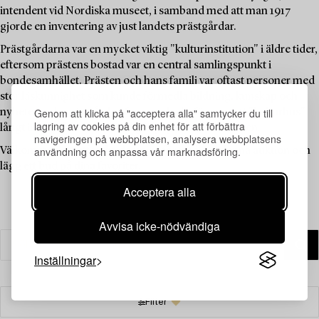
intendent vid Nordiska museet, i samband med att man 1917
gjorde en inventering av just landets prästgårdar.
Prästgårdarna var en mycket viktig "kulturinstitution" i äldre tider,
eftersom prästens bostad var en central samlingspunkt i
bondesamhället. Prästen och hans familj var oftast personer med
stor läskunnighet som kunde förmedla bildning, kunskap och
Genom att klicka på "acceptera alla" samtycker du till
nyheter, och prästgården fungerade därför som ett "kulturhus"
lagring av cookies på din enhet för att förbättra
långt innan sådana fanns tillgängliga för allmänheten.
navigeringen på webbplatsen, analysera webbplatsens
användning och anpassa vår marknadsföring.
Välkommen att utforska de unika föremålen i denna auktion och
lägg ett bud på dina favoriter.
Acceptera alla
Avvisa icke-nödvändiga
Inställningar
Filter