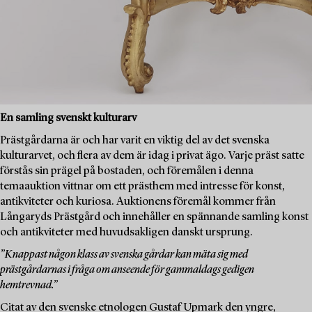
En samling svenskt kulturarv
Prästgårdarna är och har varit en viktig del av det svenska
kulturarvet, och flera av dem är idag i privat ägo. Varje präst satte
förstås sin prägel på bostaden, och föremålen i denna
temaauktion vittnar om ett prästhem med intresse för konst,
antikviteter och kuriosa. Auktionens föremål kommer från
Långaryds Prästgård och innehåller en spännande samling konst
och antikviteter med huvudsakligen danskt ursprung.
”Knappast någon klass av svenska gårdar kan mäta sig med
prästgårdarnas i fråga om anseende för gammaldags gedigen
hemtrevnad.”
Citat av den svenske etnologen Gustaf Upmark den yngre,