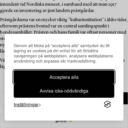
intendent vid Nordiska museet, i samband med att man 1917
gjorde en inventering av just landets prästgårdar.
Prästgårdarna var en mycket viktig "kulturinstitution" i äldre tider,
eftersom prästens bostad var en central samlingspunkt i
bondesamhället. Prästen och hans familj var oftast personer med
stor läskunnighet som kunde förmedla bildning, kunskap och
Genom att klicka på "acceptera alla" samtycker du till
nyheter, och prästgården fungerade därför som ett "kulturhus"
lagring av cookies på din enhet för att förbättra
långt innan sådana fanns tillgängliga för allmänheten.
navigeringen på webbplatsen, analysera webbplatsens
användning och anpassa vår marknadsföring.
Välkommen att utforska de unika föremålen i denna auktion och
lägg ett bud på dina favoriter.
Acceptera alla
Avvisa icke-nödvändiga
Inställningar
Filter